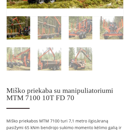
Miško priekaba su manipuliatoriumi
MTM 7100 10T FD 70
Miško priekabos MTM 7100 turi 7,1 metro ilgio,kraną
pasižymi 65 kNm bendrojo sukimo momento kėlimo galią ir