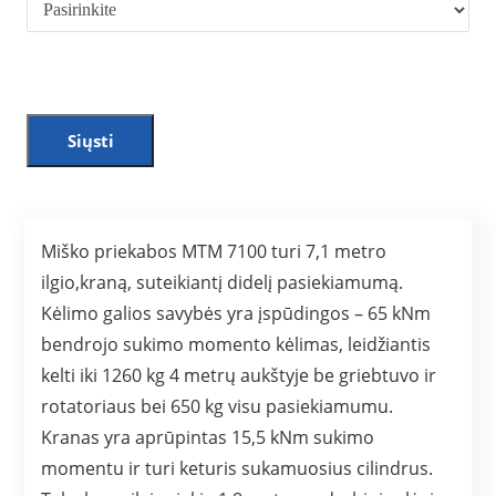
Siųsti
Miško priekabos MTM 7100 turi 7,1 metro
ilgio,kraną, suteikiantį didelį pasiekiamumą.
Kėlimo galios savybės yra įspūdingos – 65 kNm
bendrojo sukimo momento kėlimas, leidžiantis
kelti iki 1260 kg 4 metrų aukštyje be griebtuvo ir
rotatoriaus bei 650 kg visu pasiekiamumu.
Kranas yra aprūpintas 15,5 kNm sukimo
momentu ir turi keturis sukamuosius cilindrus.