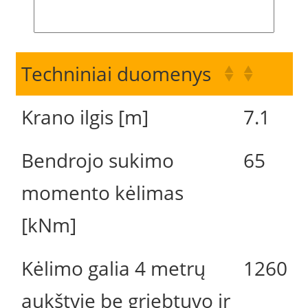
Techniniai duomenys
Krano ilgis [m]
7.1
Bendrojo sukimo
65
momento kėlimas
[kNm]
Kėlimo galia 4 metrų
1260
aukštyje be griebtuvo ir