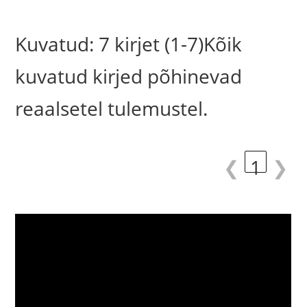
Kuvatud: 7 kirjet (1-7)Kõik
kuvatud kirjed põhinevad
reaalsetel tulemustel.
❮
1
❯