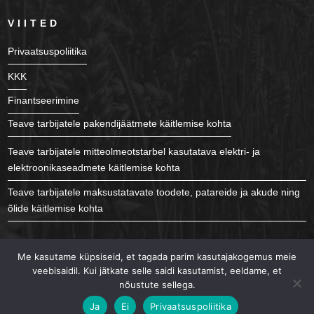
VIITED
Privaatsuspoliitika
KKK
Finantseerimine
Teave tarbijatele pakendijäätmete käitlemise kohta
Teave tarbijatele mitteolmeotstarbel kasutatava elektri- ja
elektroonikaseadmete käitlemise kohta
Teave tarbijatele maksustatavate toodete, patareide ja akude ning
õlide käitlemise kohta
JÄLGI MEID
Me kasutame küpsiseid, et tagada parim kasutajakogemus meie
veebisaidil. Kui jätkate selle saidi kasutamist, eeldame, et
nõustute sellega.
Ja
Ei
Privaatsuspoliitika