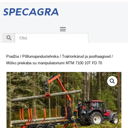
Pradžia
/
Põllumajandustehnika
/
Traktorikärud ja poolhaagised
/
Miško priekaba su manipuliatoriumi MTM 7100 10T FD 70