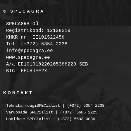
© SPECAGRA
SPECAGRA OÜ
Registrikood: 12128219
KMKR nr: EE101522458
Tel: (+372) 5354 2238
info@specagra.ee
www.specagra.ee
A/a EE101010220205388229 SEB
BIC: EEUHUEE2X
KONTAKT
Tehnika müügiSPECialist | (+372) 5354 2238
Varuosade SPECialist | (+372) 5685 2225
Hoolduse SPECialist | (+372) 5693 0086