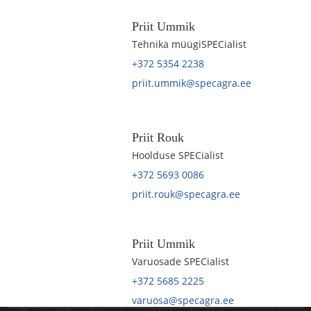
Priit Ummik
Tehnika müügiSPECialist
+372 5354 2238
priit.ummik@specagra.ee
Priit Rouk
Hoolduse SPECialist
+372 5693 0086
priit.rouk@specagra.ee
Priit Ummik
Varuosade SPECialist
+372 5685 2225
varuosa@specagra.ee