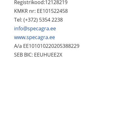
Registrikood:12128219
KMKR nr: EE101522458
Tel: (+372) 5354 2238
info@specagra.ee
www.specagra.ee
A/a EE101010220205388229
SEB BIC: EEUHUEE2X