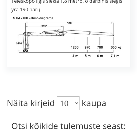
Teleskopo ilgis siekia 1,8 metro, o darbinis slėgis
yra 190 barų.
Näita kirjeid
kaupa
Otsi kõikide tulemuste seast: