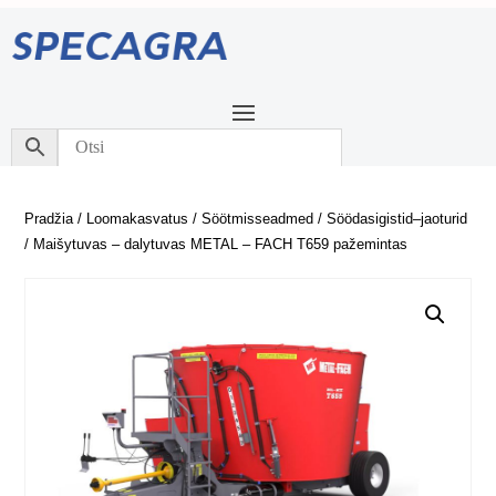
Pradžia
/
Loomakasvatus
/
Söötmisseadmed
/
Söödasigistid–jaoturid
/ Maišytuvas – dalytuvas METAL – FACH T659 pažemintas