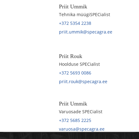
Priit Ummik
Tehnika müügiSPECialist
+372 5354 2238
priit.ummik@specagra.ee
Priit Rouk
Hoolduse SPECialist
+372 5693 0086
priit.rouk@specagra.ee
Priit Ummik
Varuosade SPECialist
+372 5685 2225
varuosa@specagra.ee