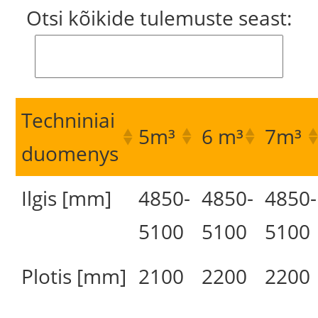
Otsi kõikide tulemuste seast:
Techniniai
5m³
6 m³
7m³
duomenys
Ilgis [mm]
4850-
4850-
4850-
5100
5100
5100
Plotis [mm]
2100
2200
2200