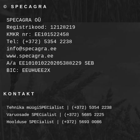
© SPECAGRA
SPECAGRA OÜ
Registrikood: 12128219
KMKR nr: EE101522458
Tel: (+372) 5354 2238
info@specagra.ee
www.specagra.ee
A/a EE101010220205388229 SEB
BIC: EEUHUEE2X
KONTAKT
Tehnika müügiSPECialist | (+372) 5354 2238
Varuosade SPECialist | (+372) 5685 2225
Hoolduse SPECialist | (+372) 5693 0086