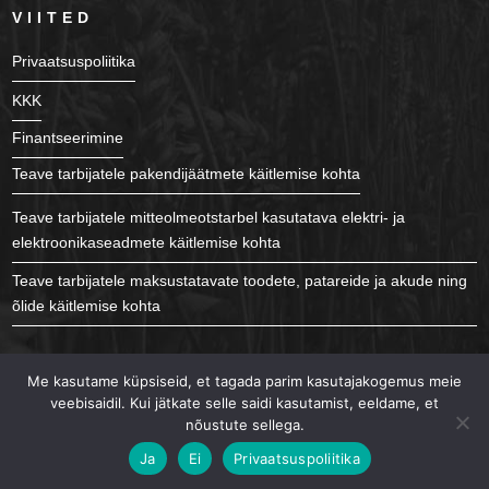
VIITED
Privaatsuspoliitika
KKK
Finantseerimine
Teave tarbijatele pakendijäätmete käitlemise kohta
Teave tarbijatele mitteolmeotstarbel kasutatava elektri- ja
elektroonikaseadmete käitlemise kohta
Teave tarbijatele maksustatavate toodete, patareide ja akude ning
õlide käitlemise kohta
JÄLGI MEID
Me kasutame küpsiseid, et tagada parim kasutajakogemus meie
veebisaidil. Kui jätkate selle saidi kasutamist, eeldame, et
nõustute sellega.
Ja
Ei
Privaatsuspoliitika