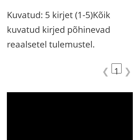
Kuvatud: 5 kirjet (1-5)Kõik
kuvatud kirjed põhinevad
reaalsetel tulemustel.
❮
1
❯