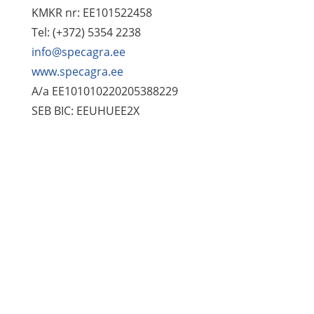
KMKR nr: EE101522458
Tel: (+372) 5354 2238
info@specagra.ee
www.specagra.ee
A/a EE101010220205388229
SEB BIC: EEUHUEE2X