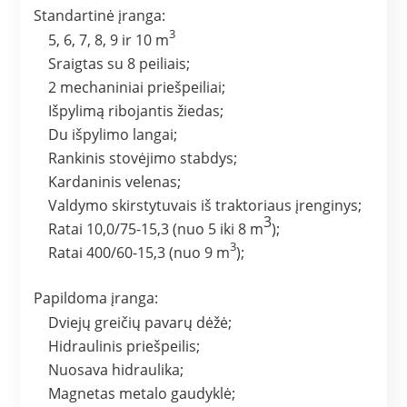
Standartinė įranga:
3
5, 6, 7, 8, 9 ir 10 m
Sraigtas su 8 peiliais;
2 mechaniniai priešpeiliai;
Išpylimą ribojantis žiedas;
Du išpylimo langai;
Rankinis stovėjimo stabdys;
Kardaninis velenas;
Valdymo skirstytuvais iš traktoriaus įrenginys;
3
Ratai 10,0/75-15,3 (nuo 5 iki 8 m
);
3
Ratai 400/60-15,3 (nuo 9 m
);
Papildoma įranga:
Dviejų greičių pavarų dėžė;
Hidraulinis priešpeilis;
Nuosava hidraulika;
Magnetas metalo gaudyklė;