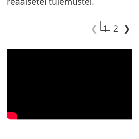
reaalsetel tulemustel.
❮
1
2
❯