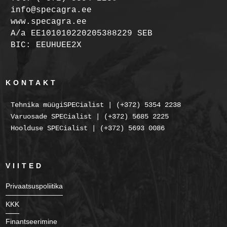
info@specagra.ee
www.specagra.ee
A/a EE101010220205388229 SEB
BIC: EEUHUEE2X
KONTAKT
Tehnika müügiSPECialist | (+372) 5354 2238
Varuosade SPECialist | (+372) 5685 2225
Hoolduse SPECialist | (+372) 5693 0086
VIITED
Privaatsuspoliitika
KKK
Finantseerimine