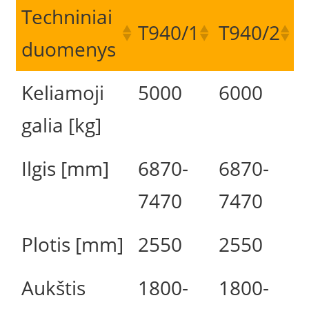
Techniniai
T940/1
T940/2
duomenys
Keliamoji
5000
6000
galia [kg]
Ilgis [mm]
6870-
6870-
7470
7470
Plotis [mm]
2550
2550
Aukštis
1800-
1800-