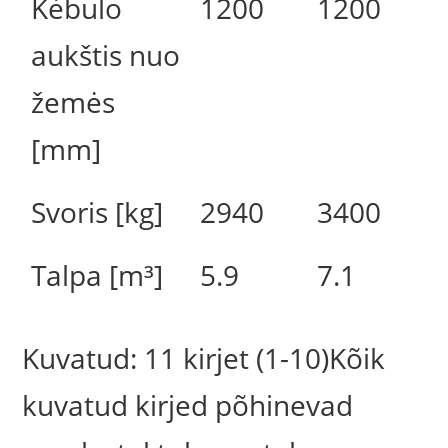
Kėbulo
1200
1200
aukštis nuo
žemės
[mm]
Svoris [kg]
2940
3400
Talpa [m³]
5.9
7.1
Kuvatud: 11 kirjet (1-10)Kõik
kuvatud kirjed põhinevad