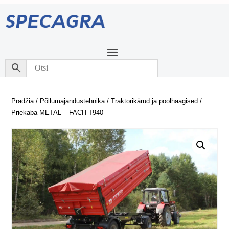
Pradžia
/
Põllumajandustehnika
/
Traktorikärud ja poolhaagised
/
Priekaba METAL – FACH T940