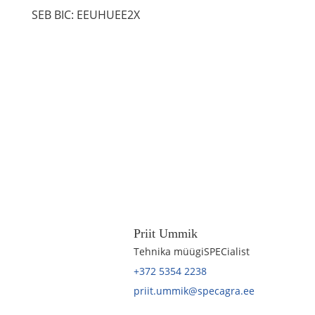
SEB BIC: EEUHUEE2X
Priit Ummik
Tehnika müügiSPECialist
+372 5354 2238
priit.ummik@specagra.ee