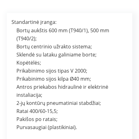
Standartinė įranga:
Bortų aukštis 600 mm (T940/1), 500 mm
(T940/2);
Bortų centrinio užrakto sistema;
Sklendė su lataku galiniame borte;
Kopėtėlės;
Prikabinimo sijos tipas V 2000;
Prikabinimo sijos kilpa Ø40 mm;
Antros priekabos hidraulinė ir elektrinė
instaliacija;
2-jų kontūrų pneumatiniai stabdžiai;
Ratai 400/60-15,5;
Pakišos po ratais;
Purvasaugiai (plastikiniai).