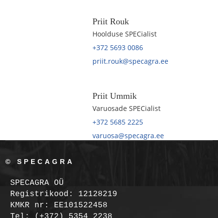
Priit Rouk
Hoolduse SPECialist
+372 5693 0086
priit.rouk@specagra.ee
Priit Ummik
Varuosade SPECialist
+372 5685 2225
varuosa@specagra.ee
© SPECAGRA
SPECAGRA OÜ
Registrikood: 12128219
KMKR nr: EE101522458
Tel: (+372) 5354 2238