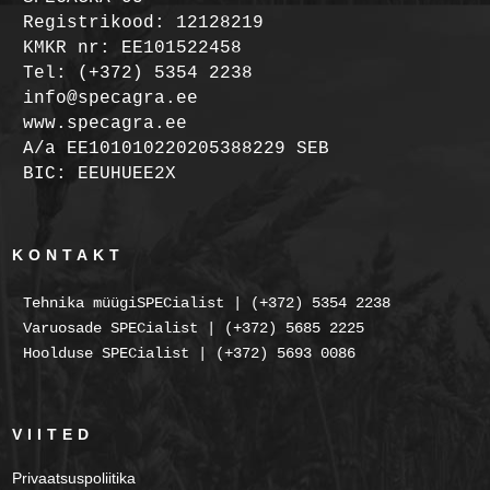
Registrikood: 12128219
KMKR nr: EE101522458
Tel: (+372) 5354 2238
info@specagra.ee
www.specagra.ee
A/a EE101010220205388229 SEB
BIC: EEUHUEE2X
KONTAKT
Tehnika müügiSPECialist | (+372) 5354 2238
Varuosade SPECialist | (+372) 5685 2225
Hoolduse SPECialist | (+372) 5693 0086
VIITED
Privaatsuspoliitika