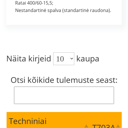
Ratai 400/60-15,5;
Nestandartinė spalva (standartinė raudona).
Näita kirjeid
kaupa
Otsi kõikide tulemuste seast:
Techniniai
T703A