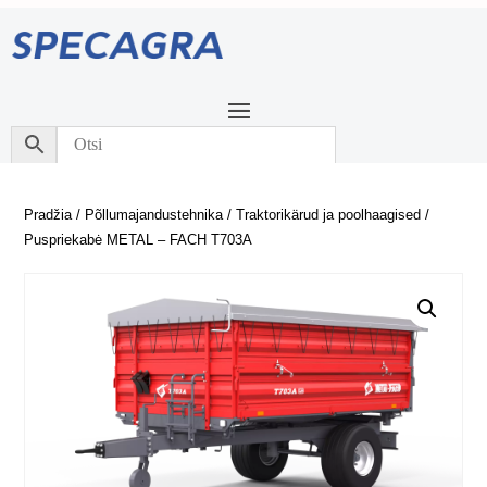
Pradžia
/
Põllumajandustehnika
/
Traktorikärud ja poolhaagised
/
Puspriekabė METAL – FACH T703A