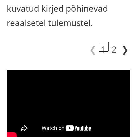
kuvatud kirjed põhinevad
reaalsetel tulemustel.
❮
1
2
❯