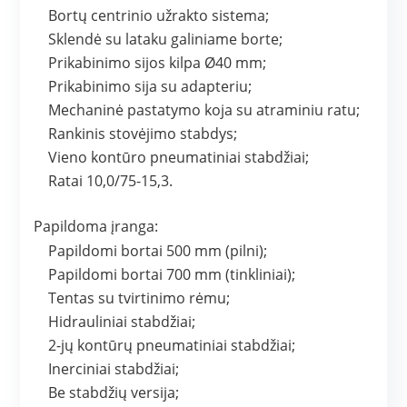
Bortų centrinio užrakto sistema;
Sklendė su lataku galiniame borte;
Prikabinimo sijos kilpa Ø40 mm;
Prikabinimo sija su adapteriu;
Mechaninė pastatymo koja su atraminiu ratu;
Rankinis stovėjimo stabdys;
Vieno kontūro pneumatiniai stabdžiai;
Ratai 10,0/75-15,3.
Papildoma įranga:
Papildomi bortai 500 mm (pilni);
Papildomi bortai 700 mm (tinkliniai);
Tentas su tvirtinimo rėmu;
Hidrauliniai stabdžiai;
2-jų kontūrų pneumatiniai stabdžiai;
Inerciniai stabdžiai;
Be stabdžių versija;