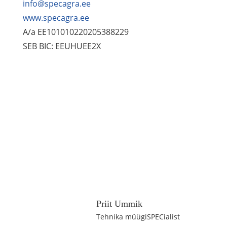
info@specagra.ee
www.specagra.ee
A/a EE101010220205388229
SEB BIC: EEUHUEE2X
Priit Ummik
Tehnika müügiSPECialist