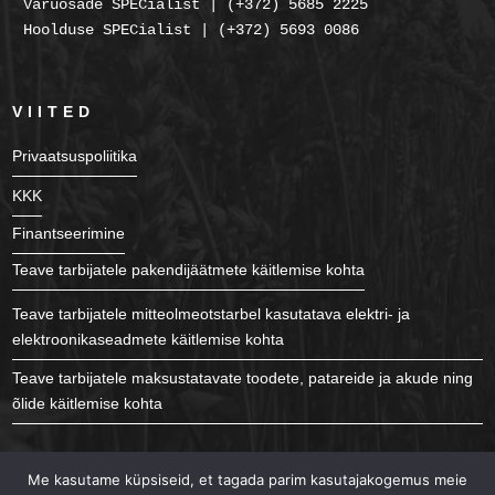
Varuosade SPECialist | (+372) 5685 2225
Hoolduse SPECialist | (+372) 5693 0086
VIITED
Privaatsuspoliitika
KKK
Finantseerimine
Teave tarbijatele pakendijäätmete käitlemise kohta
Teave tarbijatele mitteolmeotstarbel kasutatava elektri- ja
elektroonikaseadmete käitlemise kohta
Teave tarbijatele maksustatavate toodete, patareide ja akude ning
õlide käitlemise kohta
JÄLGI MEID
Me kasutame küpsiseid, et tagada parim kasutajakogemus meie