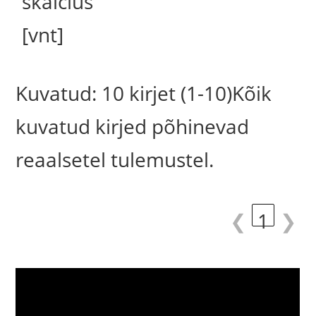
skaičius
[vnt]
Kuvatud: 10 kirjet (1-10)Kõik
kuvatud kirjed põhinevad
reaalsetel tulemustel.
❮
1
❯