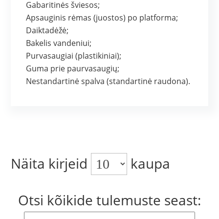
Gabaritinės šviesos;
Apsauginis rėmas (juostos) po platforma;
Daiktadėžė;
Bakelis vandeniui;
Purvasaugiai (plastikiniai);
Guma prie paurvasaugių;
Nestandartinė spalva (standartinė raudona).
Näita kirjeid
kaupa
Otsi kõikide tulemuste seast: