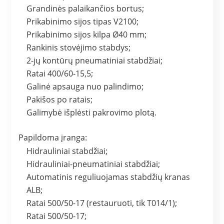
Grandinės palaikančios bortus;
Prikabinimo sijos tipas V2100;
Prikabinimo sijos kilpa Ø40 mm;
Rankinis stovėjimo stabdys;
2-jų kontūrų pneumatiniai stabdžiai;
Ratai 400/60-15,5;
Galinė apsauga nuo palindimo;
Pakišos po ratais;
Galimybė išplėsti pakrovimo plotą.
Papildoma įranga:
Hidrauliniai stabdžiai;
Hidrauliniai-pneumatiniai stabdžiai;
Automatinis reguliuojamas stabdžių kranas
ALB;
Ratai 500/50-17 (restauruoti, tik T014/1);
Ratai 500/50-17;