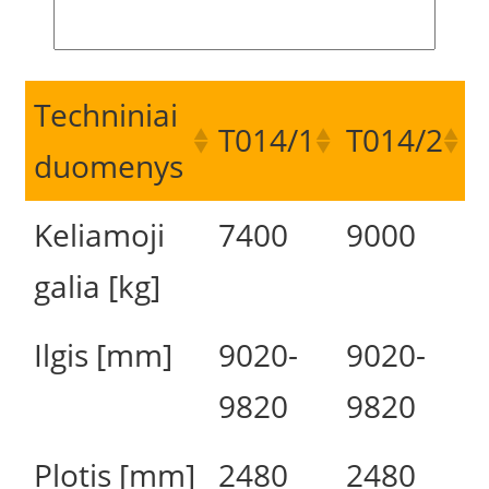
Techniniai
T014/1
T014/2
duomenys
Keliamoji
7400
9000
galia [kg]
Ilgis [mm]
9020-
9020-
9820
9820
Plotis [mm]
2480
2480