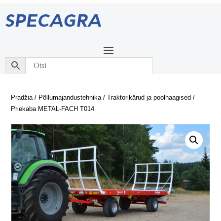
Pradžia
/
Põllumajandustehnika
/
Traktorikärud ja poolhaagised
/
Priekaba METAL-FACH T014