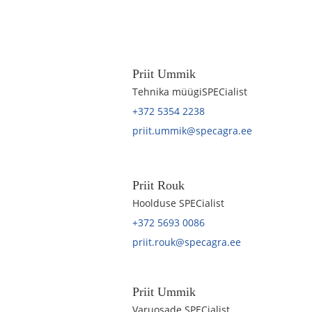
Priit Ummik
Tehnika müügiSPECialist
+372 5354 2238
priit.ummik@specagra.ee
Priit Rouk
Hoolduse SPECialist
+372 5693 0086
priit.rouk@specagra.ee
Priit Ummik
Varuosade SPECialist