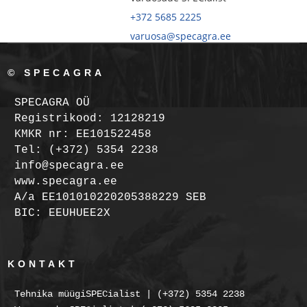
+372 5685 2225
varuosa@specagra.ee
© SPECAGRA
SPECAGRA OÜ
Registrikood: 12128219
KMKR nr: EE101522458
Tel: (+372) 5354 2238
info@specagra.ee
www.specagra.ee
A/a EE101010220205388229 SEB
BIC: EEUHUEE2X
KONTAKT
Tehnika müügiSPECialist | (+372) 5354 2238