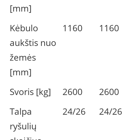
[mm]
Kėbulo
1160
1160
aukštis nuo
žemės
[mm]
Svoris [kg]
2600
2600
Talpa
24/26
24/26
ryšulių