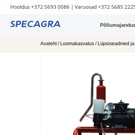
Hooldus
+372 5693 0086
| Varuosad
+372 5685 222
Põllumajandus
Avaleht
/
Loomakasvatus
/
Lüpsiseadmed ja