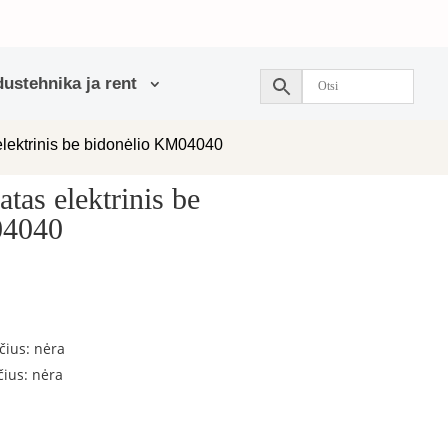
ustehnika ja rent
lektrinis be bidonėlio KM04040
tas elektrinis be
04040
čius: nėra
ius: nėra