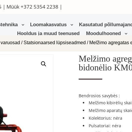
5
| Müük
+372 5354 2238
|
tehnika
Loomakasvatus
Kasutatud põllumajand
Hooldus ja muud teenused
Moodulhooned
 varuosad
/
Statsionaarsed lüpsiseadmed
/ Melžimo agregatas e
Melžimo agrega
bidonėlio KM
Bendrosios savybės :
Melžimo kibirėlių skai
Melžimo aparatų skaič
Kolektorius: nėra
Pulsatoriai: nėra