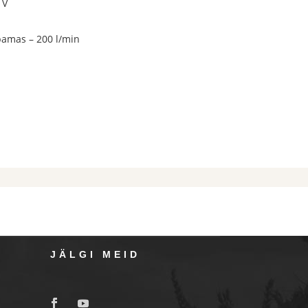
 V
pamas – 200 l/min
JÄLGI MEID