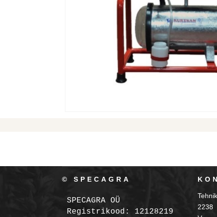
© SPECAGRA
KO
Tehni
SPECAGRA OÜ
2238
Registrikood: 12128219
