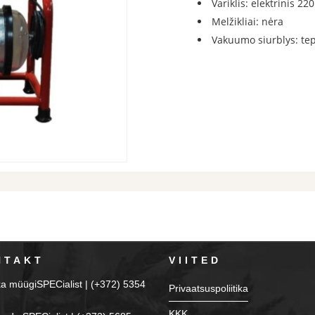
Variklis: elektrinis 220
Melžikliai: nėra
Vakuumo siurblys: te
NTAKT
VIITED
ka müügiSPECialist | (+372) 5354
Privaatsuspoliitika
KKK