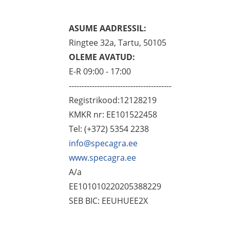
ASUME AADRESSIL:
Ringtee 32a, Tartu, 50105
OLEME AVATUD:
E-R 09:00 - 17:00
----------------------------------------
Registrikood:12128219
KMKR nr: EE101522458
Tel: (+372) 5354 2238
info@specagra.ee
www.specagra.ee
A/a
EE101010220205388229
SEB BIC: EEUHUEE2X