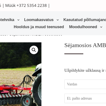
5
| Müük
+372 5354 2238
|
tehnika
Loomakasvatus
Kasutatud põllumajand
Hooldus ja muud teenused
Moodulhooned
ised
/ Sėjamosios AMBER 3000/3500
Sėjamosios AMB
Užpildykite užklausą ir