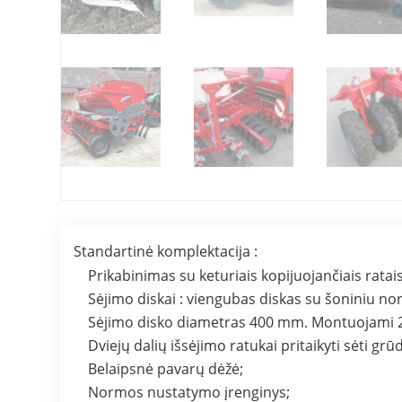
Standartinė komplektacija :
Prikabinimas su keturiais kopijuojančiais ratais
Sėjimo diskai : viengubas diskas su šoniniu no
Sėjimo disko diametras 400 mm. Montuojami 2
Dviejų dalių išsėjimo ratukai pritaikyti sėti grū
Belaipsnė pavarų dėžė;
Normos nustatymo įrenginys;