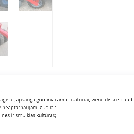
;
ragėliu, apsauga guminiai amortizatoriai, vieno disko spaudi
 neaptarnaujami guoliai;
dines ir smulkias kultūras;