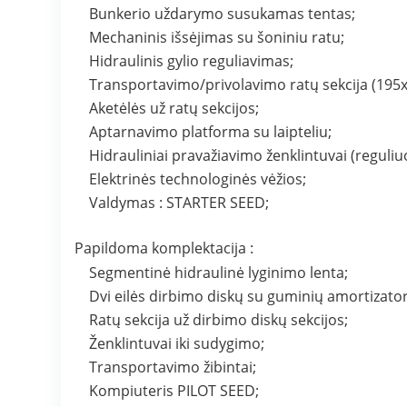
Bunkerio uždarymo susukamas tentas;
Mechaninis išsėjimas su šoniniu ratu;
Hidraulinis gylio reguliavimas;
Transportavimo/privolavimo ratų sekcija (195x
Aketėlės už ratų sekcijos;
Aptarnavimo platforma su laipteliu;
Hidrauliniai pravažiavimo ženklintuvai (reguliu
Elektrinės technologinės vėžios;
Valdymas : STARTER SEED;
Papildoma komplektacija :
Segmentinė hidraulinė lyginimo lenta;
Dvi eilės dirbimo diskų su guminių amortizat
Ratų sekcija už dirbimo diskų sekcijos;
Ženklintuvai iki sudygimo;
Transportavimo žibintai;
Kompiuteris PILOT SEED;