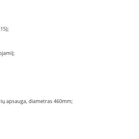
15);
ojami);
orių apsauga, diametras 460mm;