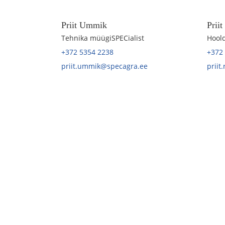
Priit Ummik
Prii
Tehnika müügiSPECialist
Hoold
+372 5354 2238
+372
priit.ummik@specagra.ee
priit