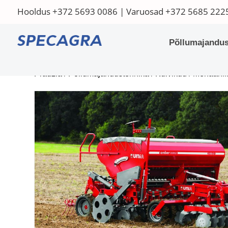
Hooldus
+372 5693 0086
| Varuosad
+372 5685 222
Põllumajandus
Pradžia
/
Põllumajandustehnika
/
Külvikud
/
Mehaanil