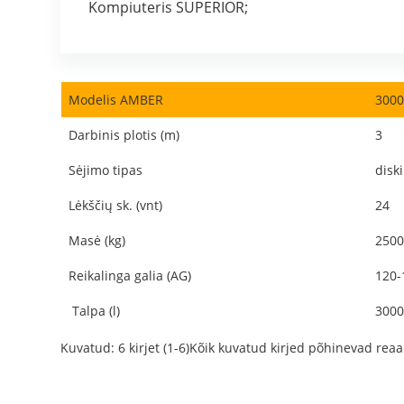
Kompiuteris SUPERIOR;
Modelis AMBER
3000
Darbinis plotis (m)
3
Sėjimo tipas
diski
Lėkščių sk. (vnt)
24
Masė (kg)
2500
Reikalinga galia (AG)
120-
Talpa (l)
3000
Kuvatud: 6 kirjet (1-6)Kõik kuvatud kirjed põhinevad reaa