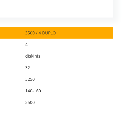
3500 / 4 DUPLO
4
diskinis
32
3250
140-160
3500