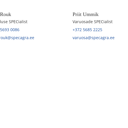
t Rouk
Priit Ummik
use SPECialist
Varuosade SPECialist
 5693 0086
+372 5685 2225
.rouk@specagra.ee
varuosa@specagra.ee