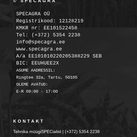
© SPECAGRA
SPECAGRA OÜ
Registrikood: 12128219

KMKR nr: EE101522458
Tel: (+372) 5354 2238

info@specagra.ee

A/a EE101010220205388229 SEB

BIC: EEUHUEE2X
ASUME AADRESSIL:

Ringtee 32a, Tartu, 50105

OLEME AVATUD:

KONTAKT
Tehnika müügiSPECialist | (+372) 5354 2238