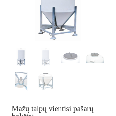
Mažų talpų vientisi pašarų