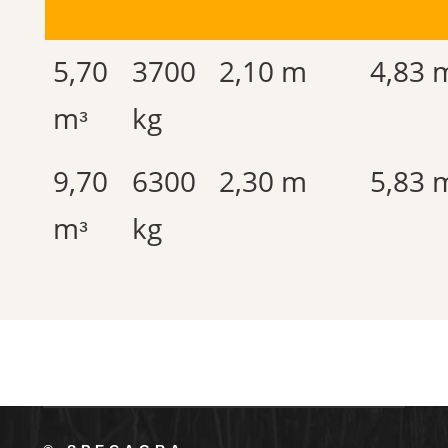
5,70
3700
2,10 m
4,83 
mᵌ
kg
9,70
6300
2,30 m
5,83 
mᵌ
kg