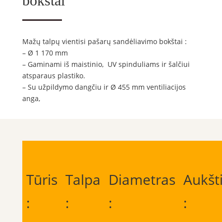
bokštai
Mažų talpų vientisi pašarų sandėliavimo bokštai :
– Ø 1 170 mm
– Gaminami iš maistinio, UV spinduliams ir šalčiui
atsparaus plastiko.
– Su užpildymo dangčiu ir Ø 455 mm ventiliacijos
anga,
Tūris
Talpa
Diametras
Aukšt
:
:
:
: