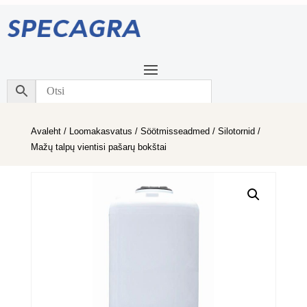
Avaleht
/
Loomakasvatus
/
Söötmisseadmed
/
Silotornid
/
Mažų talpų vientisi pašarų bokštai