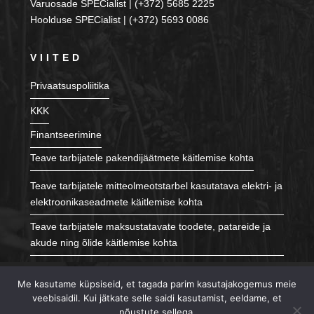
Varuosade SPECialist | (+372) 5685 2225
Hoolduse SPECialist | (+372) 5693 0086
VIITED
Privaatsuspoliitika
KKK
Finantseerimine
Teave tarbijatele pakendijäätmete käitlemise kohta
Teave tarbijatele mitteolmeotstarbel kasutatava elektri- ja
elektroonikaseadmete käitlemise kohta
Teave tarbijatele maksustatavate toodete, patareide ja
akude ning õlide käitlemise kohta
JÄLGI MEID
Me kasutame küpsiseid, et tagada parim kasutajakogemus meie
veebisaidil. Kui jätkate selle saidi kasutamist, eeldame, et
nõustute sellega.