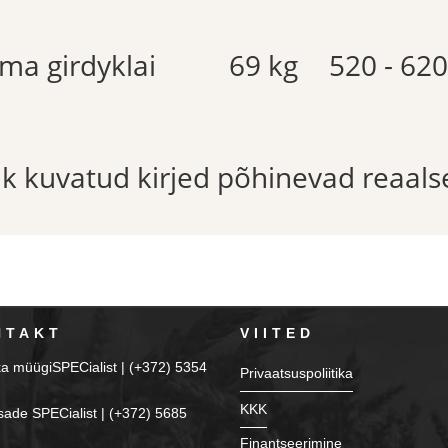
ima girdyklai
69 kg
520 - 62
õik kuvatud kirjed põhinevad reaals
NTAKT
VIITED
ka müügiSPECialist | (+372) 5354
Privaatsuspoliitika
KKK
sade SPECialist | (+372) 5685
Finantseerimine