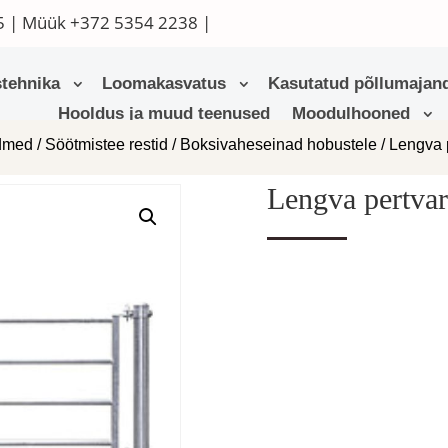
5
| Müük
+372 5354 2238
|
tehnika
Loomakasvatus
Kasutatud põllumajand
Hooldus ja muud teenused
Moodulhooned
admed
/
Söötmistee restid
/
Boksivaheseinad hobustele
/ Lengva p
Lengva pertvar