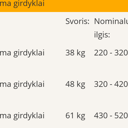
ima girdyklai
Svoris:
Nominal
ilgis:
ima girdyklai
38 kg
220 - 32
ima girdyklai
48 kg
320 - 42
ima girdyklai
61 kg
430 - 52