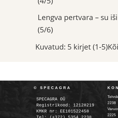
(4/5)
Lengva pertvara – su iš
(5/6)
Kuvatud: 5 kirjet (1-5)K
© SPECAGRA
KO
Tehni
SPECAGRA OÜ
2238
Registrikood: 12128219

Varuo
KMKR nr: EE101522458
2225
Tel: (+372) 5354 2238
