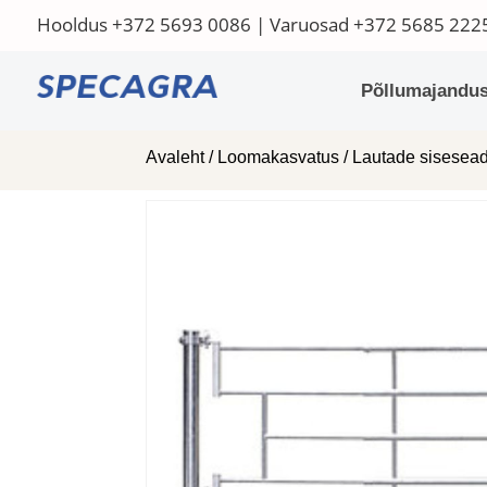
Hooldus
+372 5693 0086
| Varuosad
+372 5685 222
Põllumajandus
Avaleht
/
Loomakasvatus
/
Lautade sisese