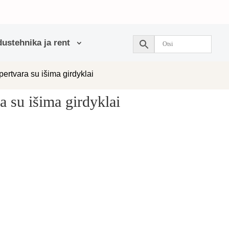
ustehnika ja rent
ertvara su išima girdyklai
a su išima girdyklai