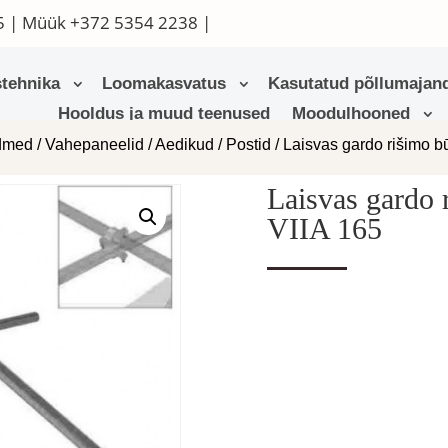
5
| Müük
+372 5354 2238
|
tehnika
Loomakasvatus
Kasutatud põllumajand
Hooldus ja muud teenused
Moodulhooned
admed
/
Vahepaneelid / Aedikud / Postid
/ Laisvas gardo rišimo
Laisvas gardo
VIIA 165