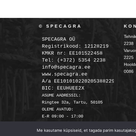
© SPECAGRA
KO
Tehni
SPECAGRA OÜ
2238
Registrikood: 12128219

Varuo
KMKR nr: EE101522458
2225
Tel: (+372) 5354 2238

Hooldu
info@specagra.ee

0086
A/a EE101010220205388229 SEB

BIC: EEUHUEE2X
ASUME AADRESSIL:

Ringtee 32a, Tartu, 50105

OLEME AVATUD:

Me kasutame küpsiseid, et tagada parim kasutajakoge