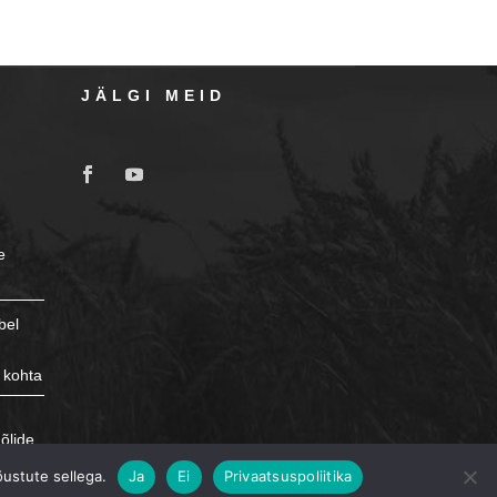
JÄLGI MEID
e
bel
 kohta
e
õlide
õustute sellega.
Ja
Ei
Privaatsuspoliitika