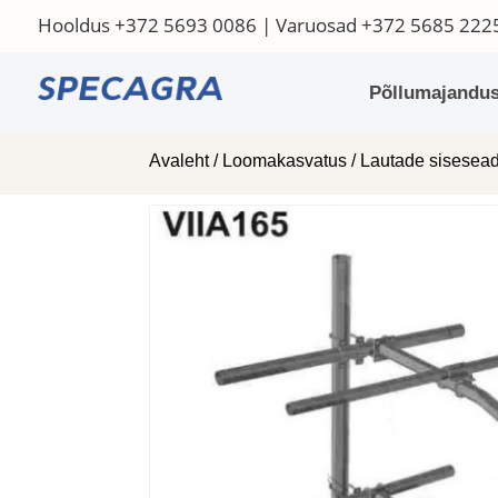
Hooldus
+372 5693 0086
| Varuosad
+372 5685 222
Põllumajandus
Avaleht
/
Loomakasvatus
/
Lautade sisese