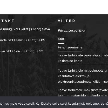
NTAKT
VIITED
ka müügiSPECialist | (+372) 5354
Privaatsuspoliitika
KKK
sade SPECialist | (+372) 5685
Finantseerimine
se SPECialist | (+372) 5693
Teave tarbijatele pakendijäätmet
käitlemise kohta
Teave tarbijatele mitteolmeotstar
kasutatava elektri- ja
elektroonikaseadmete käitlemise
Teave tarbijatele maksustatavat
toodete, patareide ja akude ning 
käitlemise kohta
mus meie veebisaidil. Kui jätkate selle saidi kasutamist, eeldame, et n