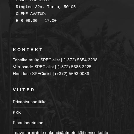
ASUME AADRESSIL:

Ringtee 32a, Tartu, 50105

OLEME AVATUD:

KONTAKT
Tehnika müügiSPECialist | (+372) 5354 2238
Varuosade SPECialist | (+372) 5685 2225
Hoolduse SPECialist | (+372) 5693 0086
VIITED
Privaatsuspoliitika
KKK
Finantseerimine
Teave tarbijatele pakendijäätmete käitlemise kohta