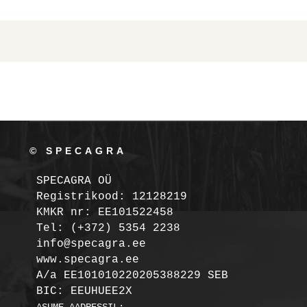
© SPECAGRA
SPECAGRA OÜ
Registrikood: 12128219

KMKR nr: EE101522458
Tel: (+372) 5354 2238

info@specagra.ee

A/a EE101010220205388229 SEB

BIC: EEUHUEE2X