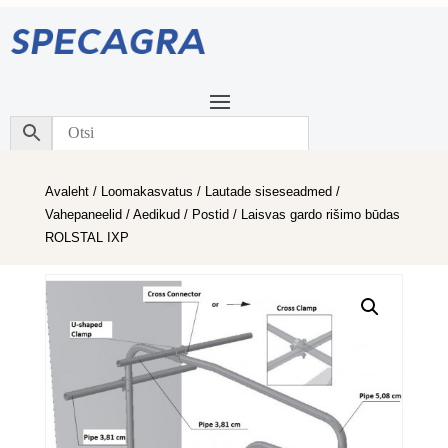
Avaleht
/
Loomakasvatus
/
Lautade siseseadmed
/
Vahepaneelid / Aedikud / Postid
/ Laisvas gardo rišimo būdas
ROLSTAL IXP