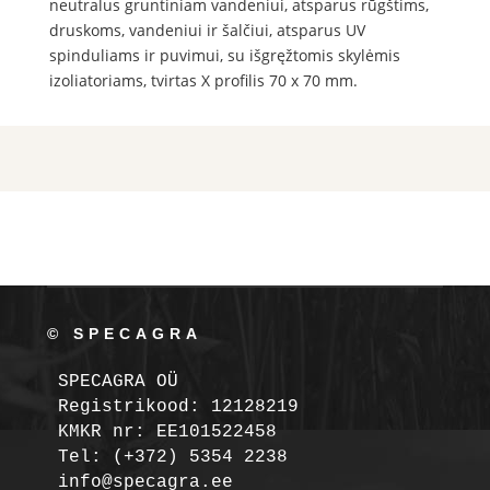
neutralus gruntiniam vandeniui, atsparus rūgštims,
druskoms, vandeniui ir šalčiui, atsparus UV
spinduliams ir puvimui, su išgręžtomis skylėmis
izoliatoriams, tvirtas X profilis 70 x 70 mm.
© SPECAGRA
SPECAGRA OÜ
Registrikood: 12128219

KMKR nr: EE101522458
Tel: (+372) 5354 2238

info@specagra.ee
