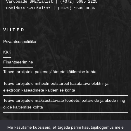
Varuosade SPECialist | (+372) 5685 2225
Hoolduse SPECialist | (+372) 5693 0086
VIITED
Privaatsuspoliitika
KKK
Finantseerimine
Teave tarbijatele pakendijäätmete käitlemise kohta
Teave tarbijatele mitteolmeotstarbel kasutatava elektri- ja
elektroonikaseadmete käitlemise kohta
Teave tarbijatele maksustatavate toodete, patareide ja akude ning
õlide käitlemise kohta
JÄLGI MEID
Me kasutame küpsiseid, et tagada parim kasutajakogemus meie