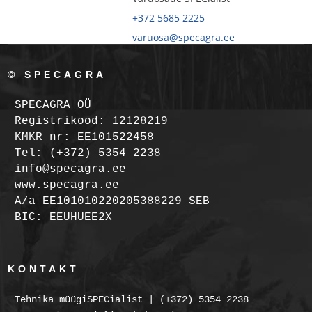
+372 5685 2225
varuosa@specagra.ee
© SPECAGRA
SPECAGRA OÜ
Registrikood: 12128219
KMKR nr: EE101522458
Tel: (+372) 5354 2238
info@specagra.ee
www.specagra.ee
A/a EE101010220205388229 SEB
BIC: EEUHUEE2X
KONTAKT
Tehnika müügiSPECialist | (+372) 5354 2238