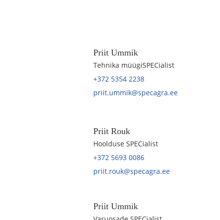
Priit Ummik
Tehnika müügiSPECialist
+372 5354 2238
priit.ummik@specagra.ee
Priit Rouk
Hoolduse SPECialist
+372 5693 0086
priit.rouk@specagra.ee
Priit Ummik
Varuosade SPECialist