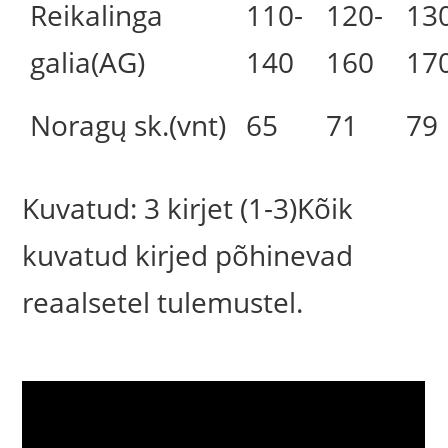
Reikalinga
110-
120-
13
galia(AG)
140
160
17
Noragų sk.(vnt)
65
71
79
Kuvatud: 3 kirjet (1-3)Kõik
kuvatud kirjed põhinevad
reaalsetel tulemustel.