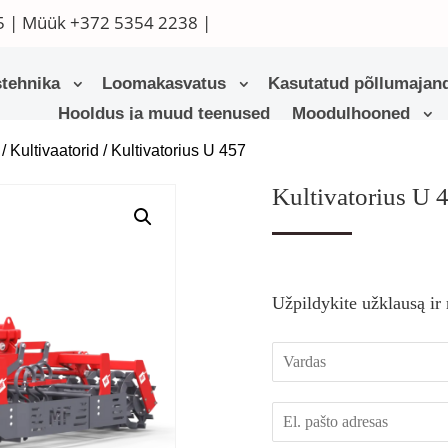
5
| Müük
+372 5354 2238
|
tehnika
Loomakasvatus
Kasutatud põllumajand
Hooldus ja muud teenused
Moodulhooned
/
Kultivaatorid
/ Kultivatorius U 457
Kultivatorius U 
Užpildykite užklausą ir