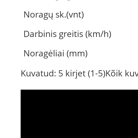
Noragų sk.(vnt)
Darbinis greitis (km/h)
Noragėliai (mm)
Kuvatud: 5 kirjet (1-5)Kõik k