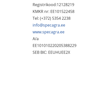
Registrikood:12128219
KMKR nr: EE101522458
Tel: (+372) 5354 2238
info@specagra.ee
www.specagra.ee
A/a
EE101010220205388229
SEB BIC: EEUHUEE2X