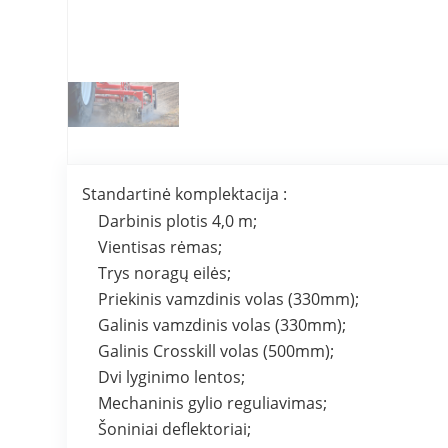
Standartinė komplektacija :
Darbinis plotis 4,0 m;
Vientisas rėmas;
Trys noragų eilės;
Priekinis vamzdinis volas (330mm);
Galinis vamzdinis volas (330mm);
Galinis Crosskill volas (500mm);
Dvi lyginimo lentos;
Mechaninis gylio reguliavimas;
Šoniniai deflektoriai;