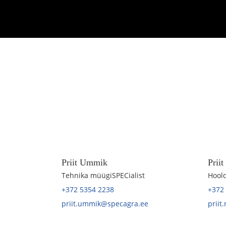
Priit Ummik
Prii
Tehnika müügiSPECialist
Hoold
+372 5354 2238
+372
priit.ummik@specagra.ee
priit