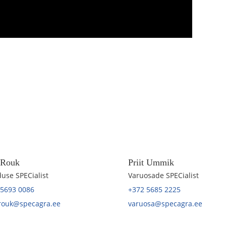
t Rouk
Priit Ummik
use SPECialist
Varuosade SPECialist
 5693 0086
+372 5685 2225
.rouk@specagra.ee
varuosa@specagra.ee