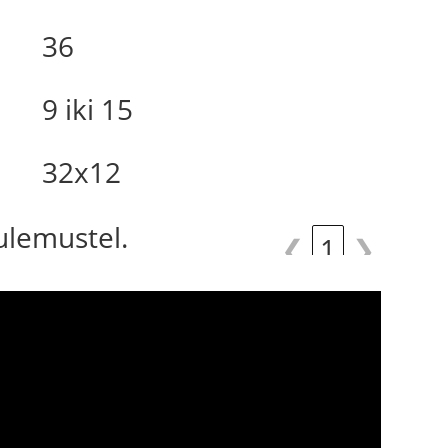
36
9 iki 15
32x12
tulemustel.
❮
1
❯