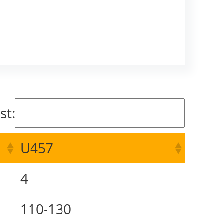
st:
U457
4
110-130