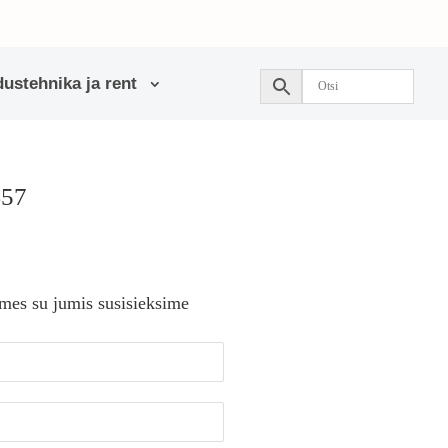
ustehnika ja rent
457
 mes su jumis susisieksime