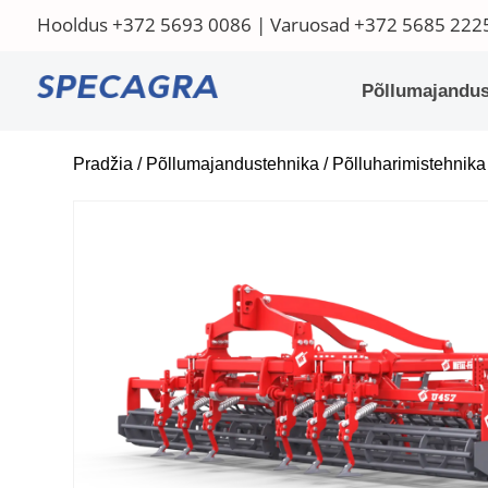
Hooldus
+372 5693 0086
| Varuosad
+372 5685 222
Põllumajandus
Pradžia
/
Põllumajandustehnika
/
Põlluharimistehnika