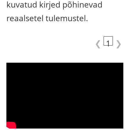
kuvatud kirjed põhinevad
reaalsetel tulemustel.
❮
1
❯