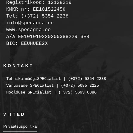
Registrikood: 12128219
KMKR nr: EE101522458
Tel: (+372) 5354 2238
info@specagra.ee
www.specagra.ee
A/a EE101010220205388229 SEB
BIC: EEUHUEE2X
KONTAKT
Tehnika müügiSPECialist | (+372) 5354 2238
Varuosade SPECialist | (+372) 5685 2225
Hoolduse SPECialist | (+372) 5693 0086
VIITED
Privaatsuspoliitika