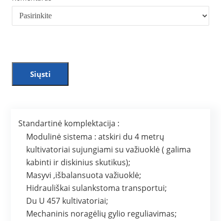
Siųsti
Standartinė komplektacija :
Modulinė sistema : atskiri du 4 metrų
kultivatoriai sujungiami su važiuoklė ( galima
kabinti ir diskinius skutikus);
Masyvi ,išbalansuota važiuoklė;
Hidrauliškai sulankstoma transportui;
Du U 457 kultivatoriai;
Mechaninis noragėlių gylio reguliavimas;