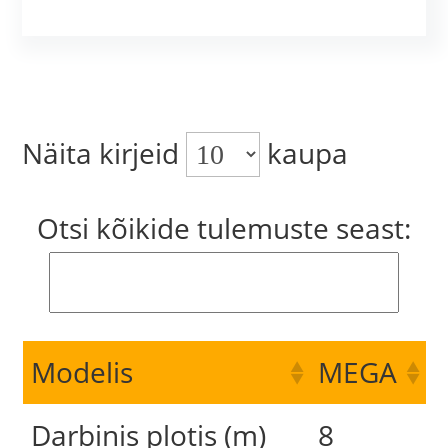
Näita kirjeid
kaupa
Otsi kõikide tulemuste seast:
Modelis
MEGA
Darbinis plotis (m)
8