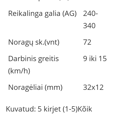
Reikalinga galia (AG)
240-
340
Noragų sk.(vnt)
72
Darbinis greitis
9 iki 15
(km/h)
Noragėliai (mm)
32x12
Kuvatud: 5 kirjet (1-5)Kõik