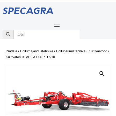
Pradžia
/
Põllumajandustehnika
/
Põlluharimistehnika
/
Kultivaatorid
/
Kultivatorius MEGA U 457+U910