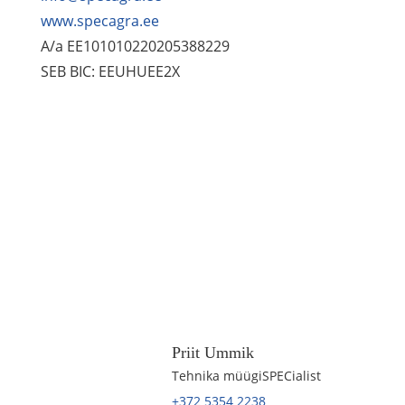
www.specagra.ee
A/a EE101010220205388229
SEB BIC: EEUHUEE2X
Priit Ummik
Tehnika müügiSPECialist
+372 5354 2238