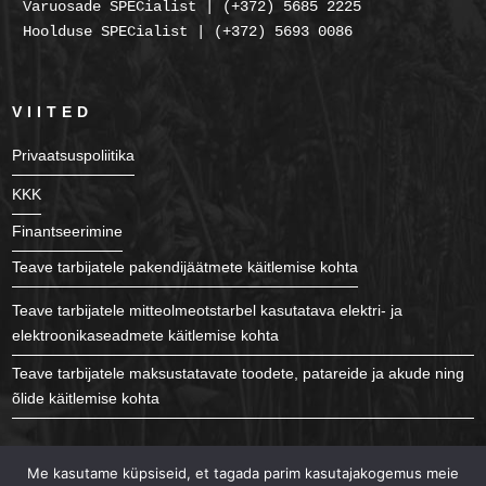
Varuosade SPECialist | (+372) 5685 2225
Hoolduse SPECialist | (+372) 5693 0086
VIITED
Privaatsuspoliitika
KKK
Finantseerimine
Teave tarbijatele pakendijäätmete käitlemise kohta
Teave tarbijatele mitteolmeotstarbel kasutatava elektri- ja
elektroonikaseadmete käitlemise kohta
Teave tarbijatele maksustatavate toodete, patareide ja akude ning
õlide käitlemise kohta
JÄLGI MEID
Me kasutame küpsiseid, et tagada parim kasutajakogemus meie