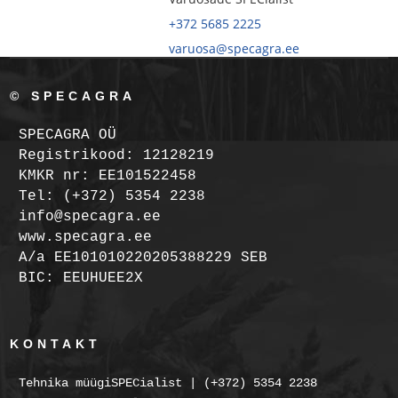
+372 5685 2225
varuosa@specagra.ee
© SPECAGRA
SPECAGRA OÜ
Registrikood: 12128219
KMKR nr: EE101522458
Tel: (+372) 5354 2238
info@specagra.ee
www.specagra.ee
A/a EE101010220205388229 SEB
BIC: EEUHUEE2X
KONTAKT
Tehnika müügiSPECialist | (+372) 5354 2238