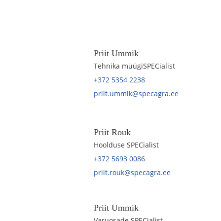
Priit Ummik
Tehnika müügiSPECialist
+372 5354 2238
priit.ummik@specagra.ee
Priit Rouk
Hoolduse SPECialist
+372 5693 0086
priit.rouk@specagra.ee
Priit Ummik
Varuosade SPECialist