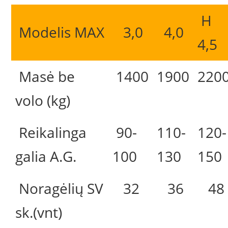
H
Modelis MAX
3,0
4,0
4,5
Masė be
1400
1900
220
volo (kg)
Reikalinga
90-
110-
120-
galia A.G.
100
130
150
Noragėlių SV
32
36
48
sk.(vnt)