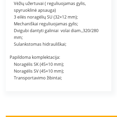
Vėžių užertuvai ( reguliuojamas gylis,
spyruoklinė apsauga)
3 eilės noragėlių SU (32×12 mm);
Mechaniškai reguliuojamas gylis;
Dvigubi dantyti galiniai volai diam.,320/280
mm;
Sulankstomas hidrauliškai;
Papildoma komplektacija:
Noragėlis SK (45×10 mm);
Noragėlis SV (45×10 mm);
Transportavimo žibintai;