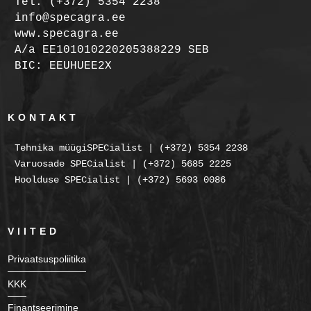
Tel: (+372) 5354 2238
info@specagra.ee
www.specagra.ee
A/a EE101010220205388229 SEB
BIC: EEUHUEE2X
KONTAKT
Tehnika müügiSPECialist | (+372) 5354 2238
Varuosade SPECialist | (+372) 5685 2225
Hoolduse SPECialist | (+372) 5693 0086
VIITED
Privaatsuspoliitika
KKK
Finantseerimine