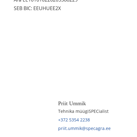
SEB BIC: EEUHUEE2X
Priit Ummik
Tehnika müügiSPECialist
+372 5354 2238
priit.ummik@specagra.ee