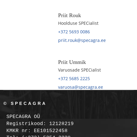
Priit Rouk
Hoolduse SPECialist
+372 5693 0086
priit.rouk@specagra.ee
Priit Ummik
Varuosade SPECialist
+372 5685 2225
varuosa@specagra.ee
© SPECAGRA
SPECAGRA OÜ
Registrikood: 12128219
KMKR nr: EE101522458