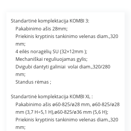
Standartinė komplektacija KOMBI 3:
Pakabinimo ašis 28mm;
Priekinis kryptinis tankinimo velenas diam.,320
mm;
4 eilės noragėlių SU (32×12mm );
Mechaniškai reguliuojamas gylis;
Dvigubi dantyti galiniai volai diam.,320/280
mm;
Standus rėmas ;
Standartinė komplektacija KOMBI XL :
Pakabinimo ašis ø60-825/ø28 mm, ø60-825/ø28
mm (3,7 H÷5,1 H),ø60-825/ø36 mm (5,6 H);
Priekinis kryptinis tankinimo velenas diam.,320
mm;