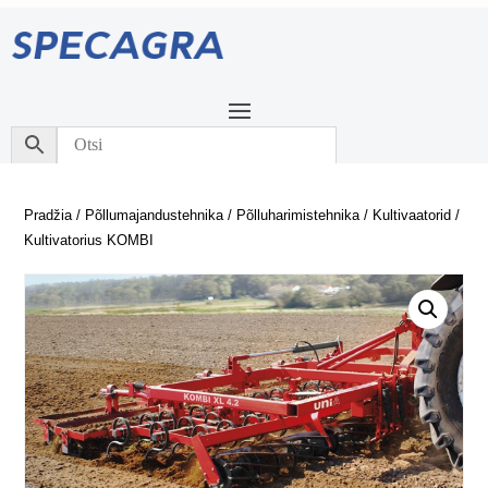
Pradžia
/
Põllumajandustehnika
/
Põlluharimistehnika
/
Kultivaatorid
/
Kultivatorius KOMBI