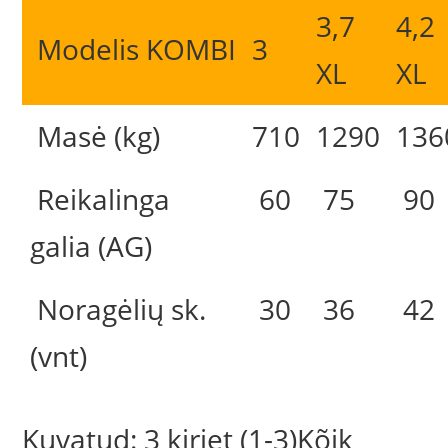
3,7
4,2
Modelis KOMBI
3
XL
XL
Masė (kg)
710
1290
136
Reikalinga
60
75
90
galia (AG)
Noragėlių sk.
30
36
42
(vnt)
Kuvatud: 3 kirjet (1-3)Kõik