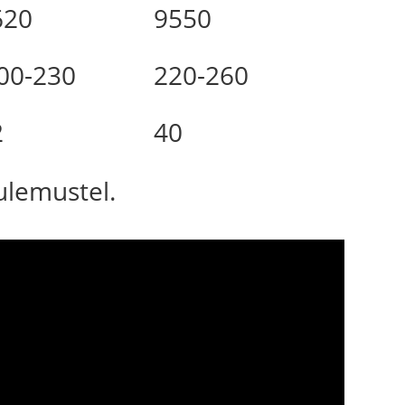
620
9550
00-230
220-260
2
40
tulemustel.