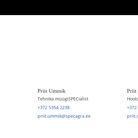
Priit Ummik
Prii
Tehnika müügiSPECialist
Hoold
+372 5354 2238
+372
priit.ummik@specagra.ee
priit