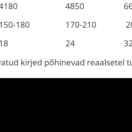
4180
4850
6
150-180
170-210
2
18
24
3
uvatud kirjed põhinevad reaalsetel 