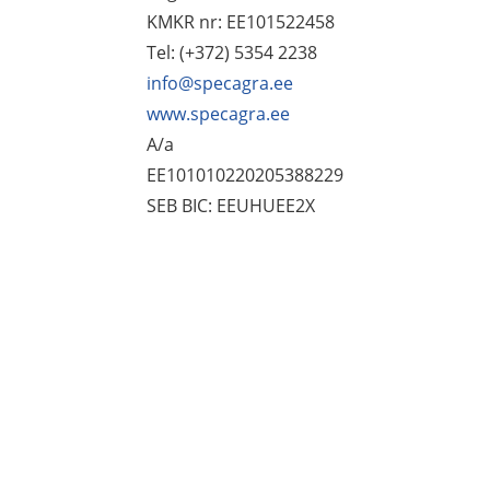
KMKR nr: EE101522458
Tel: (+372) 5354 2238
info@specagra.ee
www.specagra.ee
A/a
EE101010220205388229
SEB BIC: EEUHUEE2X