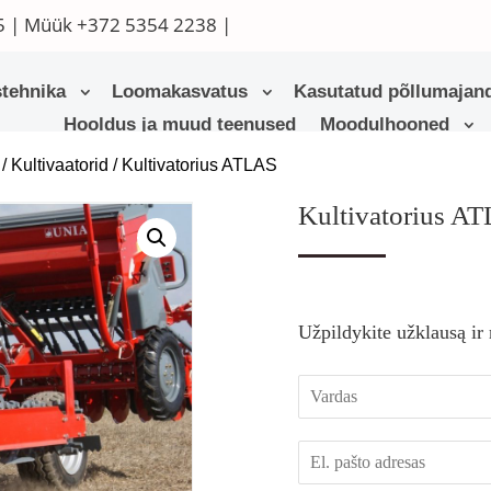
5
| Müük
+372 5354 2238
|
tehnika
Loomakasvatus
Kasutatud põllumajand
Hooldus ja muud teenused
Moodulhooned
/
Kultivaatorid
/ Kultivatorius ATLAS
Kultivatorius A
Užpildykite užklausą ir