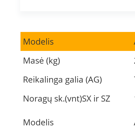
Modelis
Masė (kg)
Reikalinga galia (AG)
Noragų sk.(vnt)SX ir SZ
Modelis