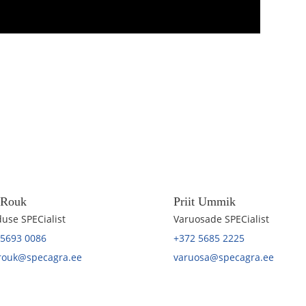
t Rouk
Priit Ummik
use SPECialist
Varuosade SPECialist
 5693 0086
+372 5685 2225
.rouk@specagra.ee
varuosa@specagra.ee