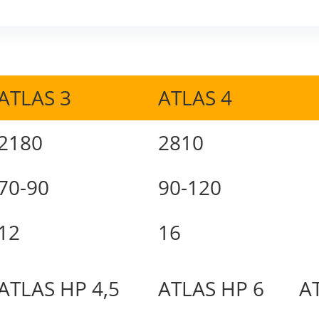
ATLAS 3
ATLAS 4
2180
2810
70-90
90-120
12
16
ATLAS HP 4,5
ATLAS HP 6
A