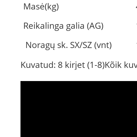
Masė(kg)
Reikalinga galia (AG)
Noragų sk. SX/SZ (vnt)
Kuvatud: 8 kirjet (1-8)Kõik k