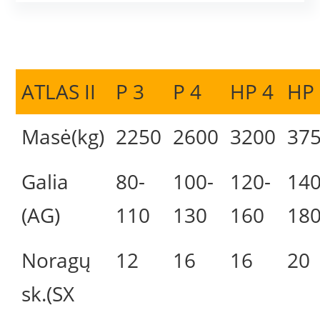
ATLAS II
P 3
P 4
HP 4
HP
Masė(kg)
2250
2600
3200
37
Galia
80-
100-
120-
140
(AG)
110
130
160
18
Noragų
12
16
16
20
sk.(SX