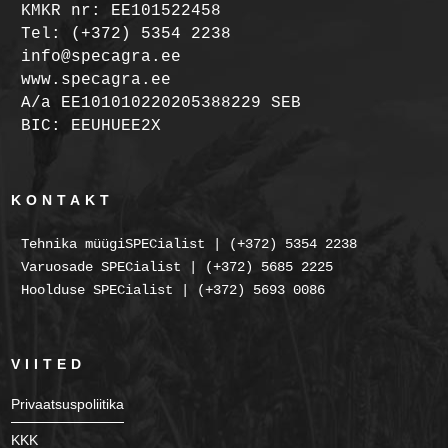
KMKR nr: EE101522458
Tel: (+372) 5354 2238
info@specagra.ee
www.specagra.ee
A/a EE101010220205388229 SEB
BIC: EEUHUEE2X
KONTAKT
Tehnika müügiSPECialist | (+372) 5354 2238
Varuosade SPECialist | (+372) 5685 2225
Hoolduse SPECialist | (+372) 5693 0086
VIITED
Privaatsuspoliitika
KKK