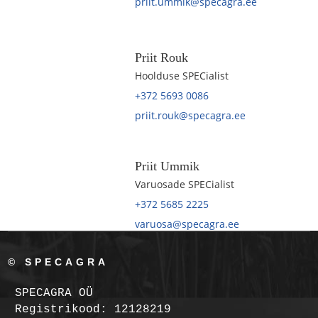
priit.ummik@specagra.ee
Priit Rouk
Hoolduse SPECialist
+372 5693 0086
priit.rouk@specagra.ee
Priit Ummik
Varuosade SPECialist
+372 5685 2225
varuosa@specagra.ee
© SPECAGRA
SPECAGRA OÜ
Registrikood: 12128219