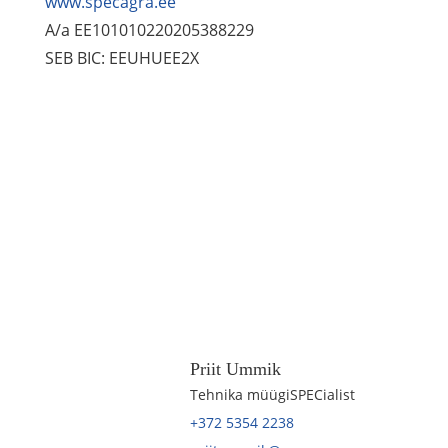
www.specagra.ee
A/a EE101010220205388229
SEB BIC: EEUHUEE2X
Priit Ummik
Tehnika müügiSPECialist
+372 5354 2238