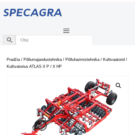
Pradžia
/
Põllumajandustehnika
/
Põlluharimistehnika
/
Kultivaatorid
/
Kultivatorius ATLAS II P / II HP