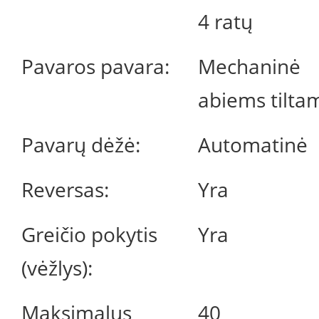
4 ratų
Pavaros pavara:
Mechaninė
abiems tilta
Pavarų dėžė:
Automatinė
Reversas:
Yra
Greičio pokytis
Yra
(vėžlys):
Maksimalus
40