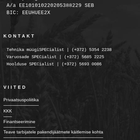
A/a EE101010220205388229 SEB
BIC: EEUHUEE2X
KONTAKT
Tehnika müügiSPECialist | (+372) 5354 2238
Varuosade SPECialist | (+372) 5685 2225
Hoolduse SPECialist | (+372) 5693 0086
VIITED
Privaatsuspoliitika
KKK
Finantseerimine
Teave tarbijatele pakendijäätmete käitlemise kohta