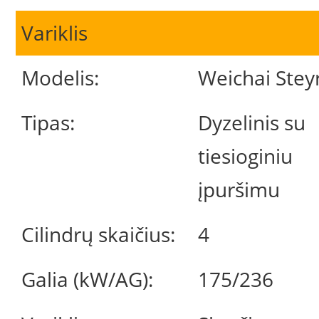
Variklis
Modelis:
Weichai Stey
Tipas:
Dyzelinis su
tiesioginiu
įpuršimu
Cilindrų skaičius:
4
Galia (kW/AG):
175/236