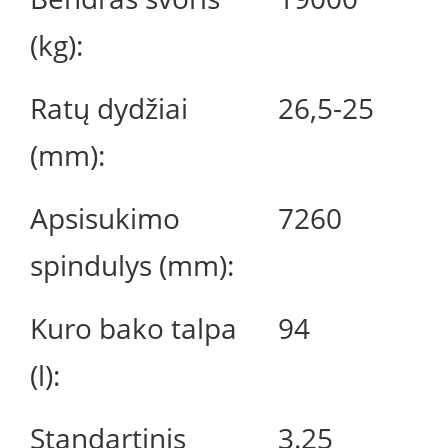
(kg):
Ratų dydžiai
26,5-25
(mm):
Apsisukimo
7260
spindulys (mm):
Kuro bako talpa
94
(l):
Standartinis
3.25