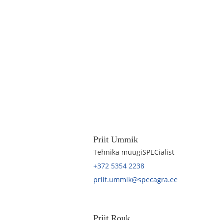
Priit Ummik
Tehnika müügiSPECialist
+372 5354 2238
priit.ummik@specagra.ee
Priit Rouk