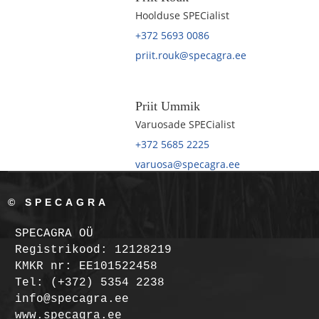
Hoolduse SPECialist
+372 5693 0086
priit.rouk@specagra.ee
Priit Ummik
Varuosade SPECialist
+372 5685 2225
varuosa@specagra.ee
© SPECAGRA
SPECAGRA OÜ
Registrikood: 12128219
KMKR nr: EE101522458
Tel: (+372) 5354 2238
info@specagra.ee
www.specagra.ee