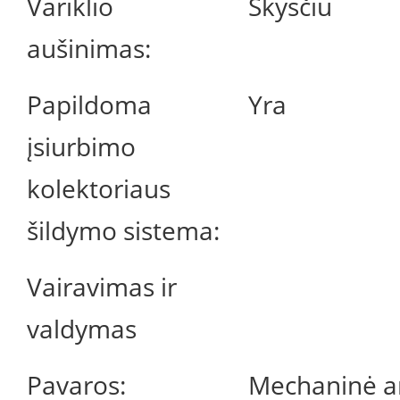
Variklio
Skysčiu
aušinimas:
Papildoma
Yra
įsiurbimo
kolektoriaus
šildymo sistema:
Vairavimas ir
valdymas
Pavaros:
Mechaninė a