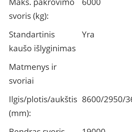
Maks. pakrovimo
6000
svoris (kg):
Standartinis
Yra
kaušo išlyginimas
Matmenys ir
svoriai
Ilgis/plotis/aukštis
8600/2950/3
(mm):
Bendras svoris
19000