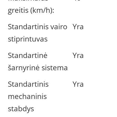
greitis (km/h):
Standartinis vairo
Yra
stiprintuvas
Standartinė
Yra
šarnyrinė sistema
Standartinis
Yra
mechaninis
stabdys