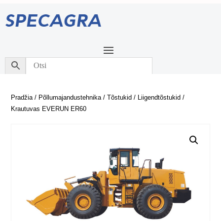
Pradžia
/
Põllumajandustehnika
/
Tõstukid
/
Liigendtõstukid
/
Krautuvas EVERUN ER60