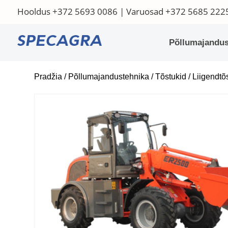
Hooldus
+372 5693 0086
| Varuosad
+372 5685 222
Põllumajandus
Pradžia
/
Põllumajandustehnika
/
Tõstukid
/
Liigendtõ