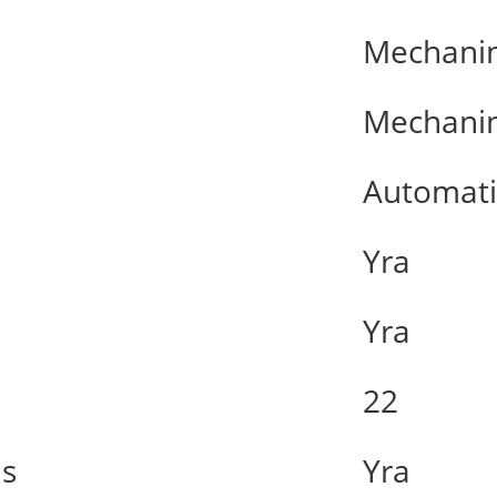
Mechanin
Mechanin
Automat
Yra
Yra
22
as
Yra