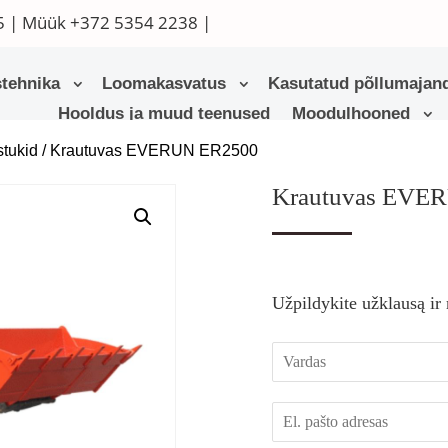
5
| Müük
+372 5354 2238
|
tehnika
Loomakasvatus
Kasutatud põllumajand
Hooldus ja muud teenused
Moodulhooned
stukid
/ Krautuvas EVERUN ER2500
Krautuvas EVE
Užpildykite užklausą ir