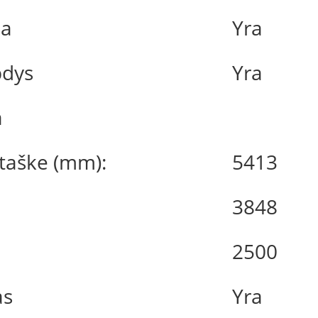
ma
Yra
bdys
Yra
a
 taške (mm):
5413
3848
2500
as
Yra