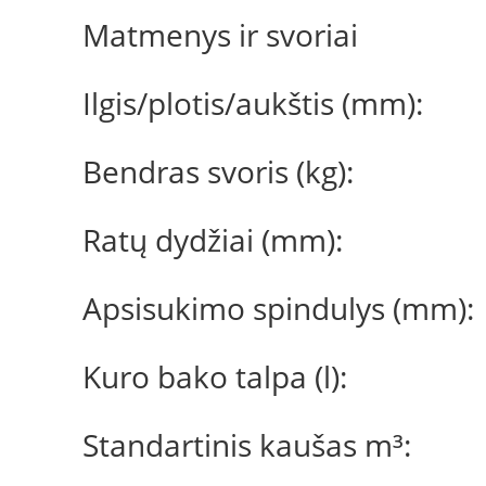
Matmenys ir svoriai
Ilgis/plotis/aukštis (mm):
Bendras svoris (kg):
Ratų dydžiai (mm):
Apsisukimo spindulys (mm):
Kuro bako talpa (l):
Standartinis kaušas m³: