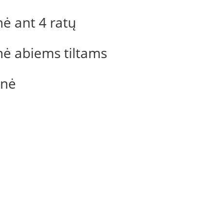
ė ant 4 ratų
ė abiems tiltams
inė