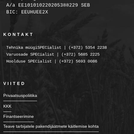
A/a EE101010220205388229 SEB
BIC: EEUHUEE2X
KONTAKT
Tehnika müügiSPECialist | (+372) 5354 2238
Varuosade SPECialist | (+372) 5685 2225
Hoolduse SPECialist | (+372) 5693 0086
VIITED
Privaatsuspoliitika
KKK
Finantseerimine
Teave tarbijatele pakendijäätmete käitlemise kohta