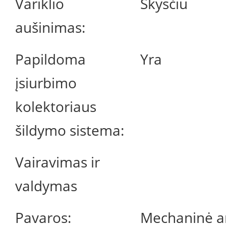
Variklio
Skysčiu
aušinimas:
Papildoma
Yra
įsiurbimo
kolektoriaus
šildymo sistema:
Vairavimas ir
valdymas
Pavaros:
Mechaninė a