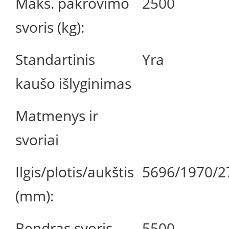
Maks. pakrovimo
2500
svoris (kg):
Standartinis
Yra
kaušo išlyginimas
Matmenys ir
svoriai
Ilgis/plotis/aukštis
5696/1970/2
(mm):
Bendras svoris
5500