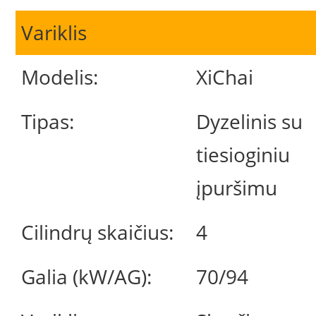
Variklis
Modelis:
XiChai
Tipas:
Dyzelinis su
tiesioginiu
įpuršimu
Cilindrų skaičius:
4
Galia (kW/AG):
70/94