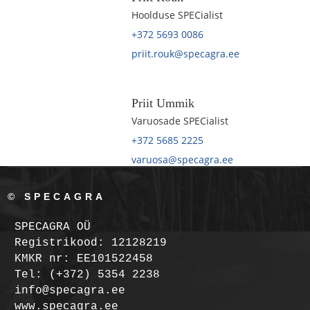
Hoolduse SPECialist
+372 5693 0086
priit.rouk@specagra.ee
Priit Ummik
Varuosade SPECialist
+372 5685 2225
varuosa@specagra.ee
© SPECAGRA
SPECAGRA OÜ
Registrikood: 12128219
KMKR nr: EE101522458
Tel: (+372) 5354 2238
info@specagra.ee
www.specagra.ee