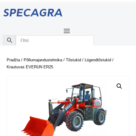
Pradžia
/
Põllumajandustehnika
/
Tõstukid
/
Liigendtõstukid
/
Krautuvas EVERUN ER25