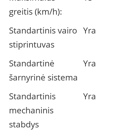
greitis (km/h):
Standartinis vairo
Yra
stiprintuvas
Standartinė
Yra
šarnyrinė sistema
Standartinis
Yra
mechaninis
stabdys