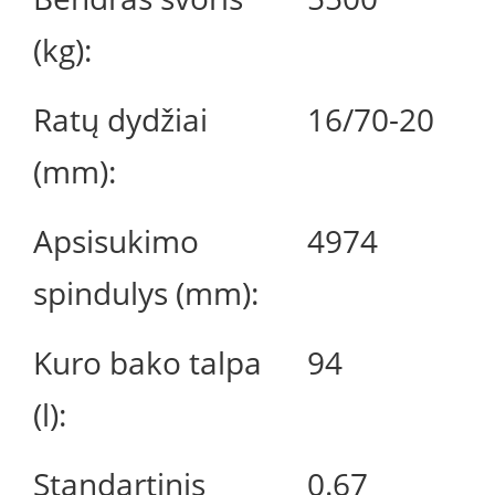
(kg):
Ratų dydžiai
16/70-20
(mm):
Apsisukimo
4974
spindulys (mm):
Kuro bako talpa
94
(l):
Standartinis
0.67