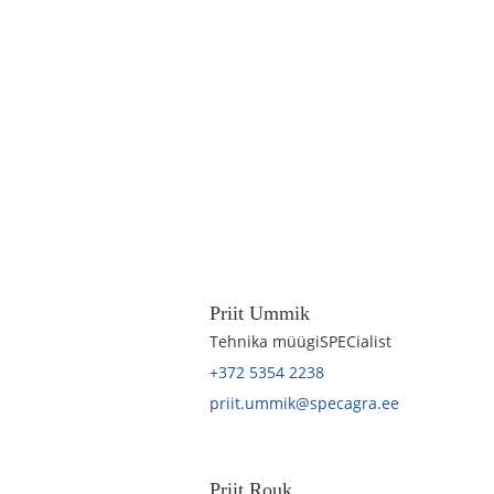
Priit Ummik
Tehnika müügiSPECialist
+372 5354 2238
priit.ummik@specagra.ee
Priit Rouk