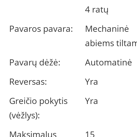
4 ratų
Pavaros pavara:
Mechaninė
abiems tilta
Pavarų dėžė:
Automatinė
Reversas:
Yra
Greičio pokytis
Yra
(vėžlys):
Maksimalus
15