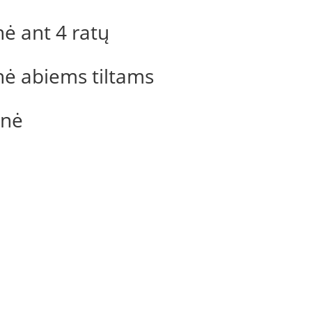
ė ant 4 ratų
ė abiems tiltams
inė