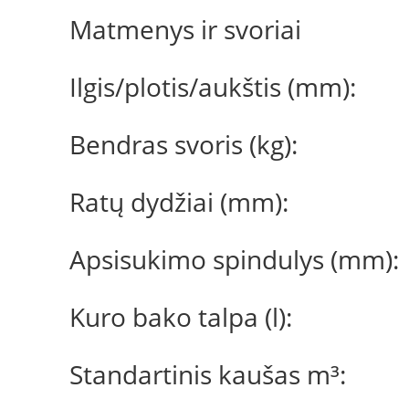
Matmenys ir svoriai
Ilgis/plotis/aukštis (mm):
Bendras svoris (kg):
Ratų dydžiai (mm):
Apsisukimo spindulys (mm):
Kuro bako talpa (l):
Standartinis kaušas m³: