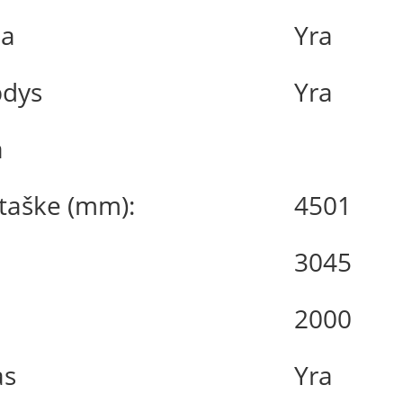
ma
Yra
bdys
Yra
a
 taške (mm):
4501
3045
2000
as
Yra