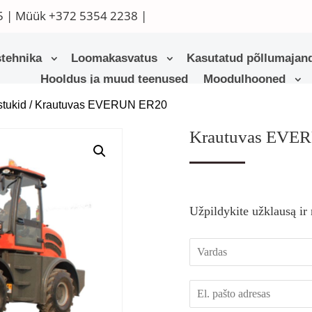
5
| Müük
+372 5354 2238
|
tehnika
Loomakasvatus
Kasutatud põllumajand
Hooldus ja muud teenused
Moodulhooned
stukid
/ Krautuvas EVERUN ER20
Krautuvas EVE
Užpildykite užklausą ir