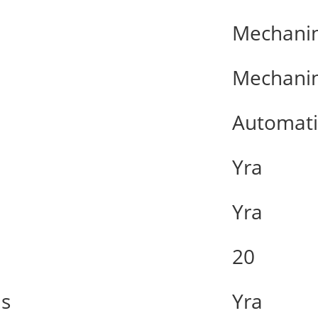
Mechanin
Mechanin
Automat
Yra
Yra
20
as
Yra