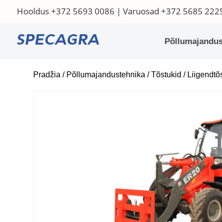
Hooldus
+372 5693 0086
| Varuosad
+372 5685 222
Põllumajandus
Pradžia
/
Põllumajandustehnika
/
Tõstukid
/
Liigendtõ