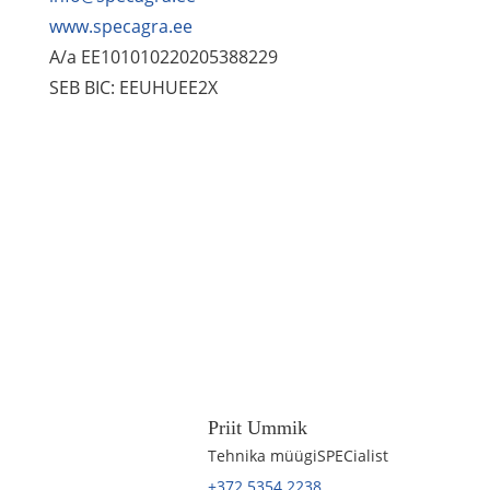
www.specagra.ee
A/a EE101010220205388229
SEB BIC: EEUHUEE2X
Priit Ummik
Tehnika müügiSPECialist
+372 5354 2238