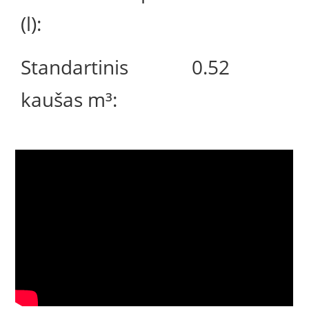
(l):
Standartinis
0.52
kaušas m³: