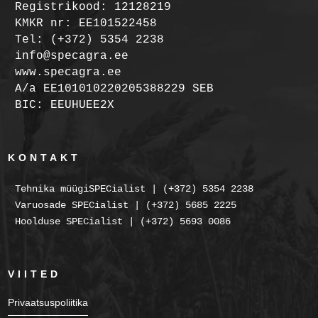
Registrikood: 12128219
KMKR nr: EE101522458
Tel: (+372) 5354 2238
info@specagra.ee
www.specagra.ee
A/a EE101010220205388229 SEB
BIC: EEUHUEE2X
KONTAKT
Tehnika müügiSPECialist | (+372) 5354 2238
Varuosade SPECialist | (+372) 5685 2225
Hoolduse SPECialist | (+372) 5693 0086
VIITED
Privaatsuspoliitika