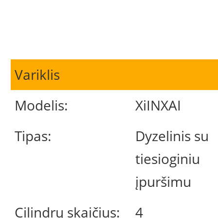
Variklis
Modelis:
XiINXAI
Tipas:
Dyzelinis su
tiesioginiu
įpuršimu
Cilindrų skaičius:
4