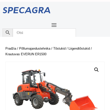
Pradžia
/
Põllumajandustehnika
/
Tõstukid
/
Liigendtõstukid
/
Krautuvas EVERUN ER1500