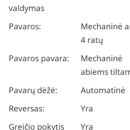
valdymas
Pavaros:
Mechaninė a
4 ratų
Pavaros pavara:
Mechaninė
abiems tilta
Pavarų dėžė:
Automatinė
Reversas:
Yra
Greičio pokytis
Yra