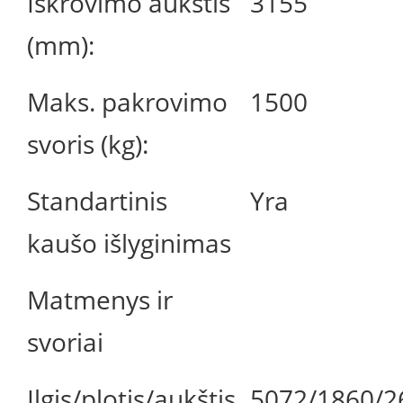
Iškrovimo aukštis
3155
(mm):
Maks. pakrovimo
1500
svoris (kg):
Standartinis
Yra
kaušo išlyginimas
Matmenys ir
svoriai
Ilgis/plotis/aukštis
5072/1860/2