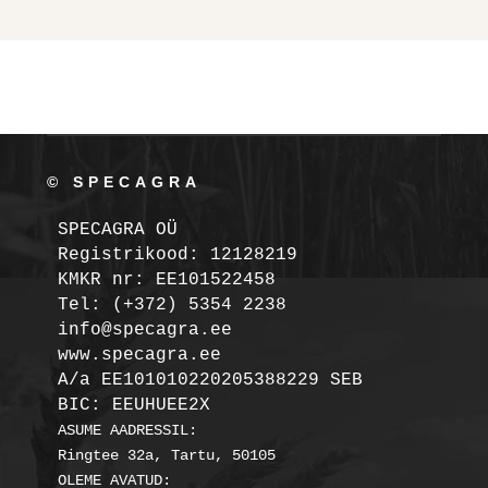
© SPECAGRA
SPECAGRA OÜ
Registrikood: 12128219

KMKR nr: EE101522458
Tel: (+372) 5354 2238

info@specagra.ee

A/a EE101010220205388229 SEB

BIC: EEUHUEE2X
ASUME AADRESSIL:

Ringtee 32a, Tartu, 50105

OLEME AVATUD:
