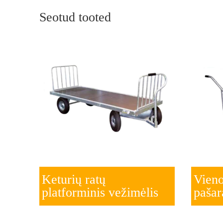
Seotud tooted
Keturių ratų
Vieno
platforminis vežimėlis
paša