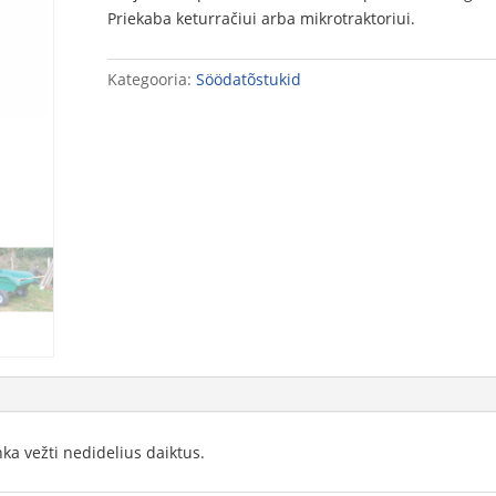
Priekaba keturračiui arba mikrotraktoriui.
Kategooria:
Söödatõstukid
nka vežti nedidelius daiktus.