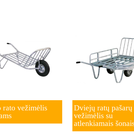
 rato vežimėlis
Dviejų ratų pašarų
rams
vežimėlis su
atlenkiamais šonai