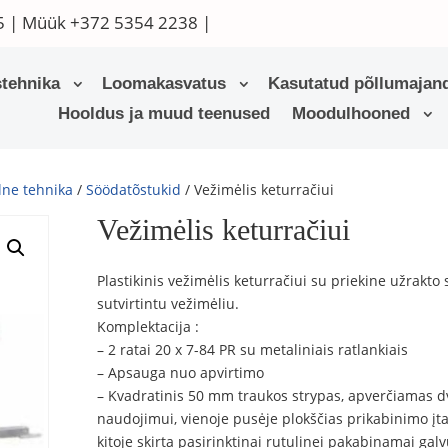
5
| Müük
+372 5354 2238
|
tehnika
Loomakasvatus
Kasutatud põllumajand
Hooldus ja muud teenused
Moodulhooned
lne tehnika
/
Söödatõstukid
/ Vežimėlis keturračiui
Vežimėlis keturračiui
Plastikinis vežimėlis keturračiui su priekine užrakto 
sutvirtintu vežimėliu.
Komplektacija :
– 2 ratai 20 x 7-84 PR su metaliniais ratlankiais
– Apsauga nuo apvirtimo
– Kvadratinis 50 mm traukos strypas, apverčiamas 
naudojimui, vienoje pusėje plokščias prikabinimo įta
kitoje skirta pasirinktinai rutulinei pakabinamai galv