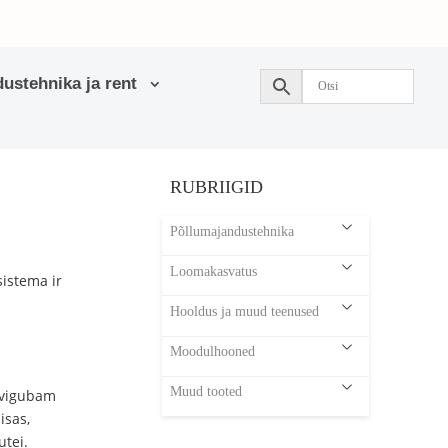
ustehnika ja rent
RUBRIIGID
Põllumajandustehnika
Loomakasvatus
sistema ir
Hooldus ja muud teenused
Moodulhooned
Muud tooted
dvigubam
isas,
utei.