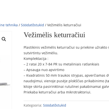
lne tehnika
/
Söödatõstukid
/ Vežimėlis keturračiui
Vežimėlis keturračiui
Plastikinis vežimėlis keturračiui su priekine užrakto 
sutvirtintu vežimėliu.
Komplektacija :
– 2 ratai 20 x 7-84 PR su metaliniais ratlankiais
– Apsauga nuo apvirtimo
– Kvadratinis 50 mm traukos strypas, apverčiamas 
naudojimui, vienoje pusėje plokščias prikabinimo įta
kitoje skirta pasirinktinai rutulinei pakabinamai galv
Priekaba keturračiui arba mikrotraktoriui.
Kategooria:
Söödatõstukid