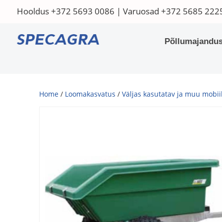
Hooldus
+372 5693 0086
| Varuosad
+372 5685 222
Põllumajandus
Home
/
Loomakasvatus
/
Väljas kasutatav ja muu mobii