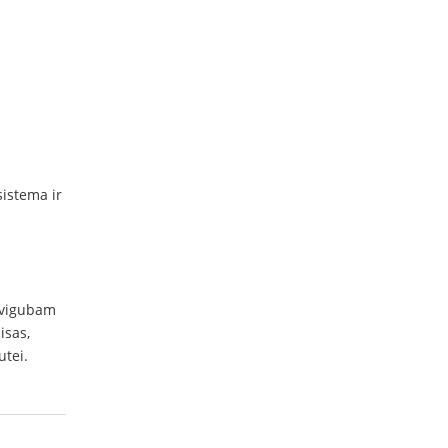
sistema ir
dvigubam
isas,
utei.