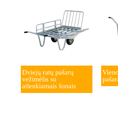
Dviejų ratų pašarų
Vieno
vežimėlis su
paša
atlenkiamais šonais