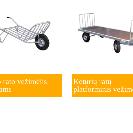
 rato vežimėlis
Keturių ratų
rams
platforminis vežim