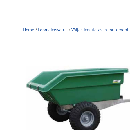
Home
/
Loomakasvatus
/
Väljas kasutatav ja muu mobii