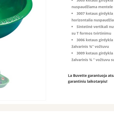
3005 ketaus girdykla 
nuspaudžiama mentele –
3007 ketaus girdykla 
horizontalia nuspaudžia
Sintetinė vertikali n
su T formos tvirtinimu
3006 ketaus girdykla
žalvarinis ¾“ vožtuvu
3009 ketaus girdykla
žalvarinis ¾ “ vožtuvu s
La Buvette garantuoja atsa
garantiniu laikotarpiu!