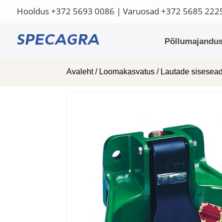
Hooldus
+372 5693 0086
| Varuosad
+372 5685 222
Põllumajandus
Avaleht
/
Loomakasvatus
/
Lautade sisese