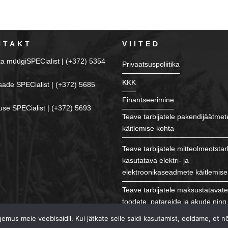
NTAKT
VIITED
ka müügiSPECialist | (+372) 5354
Privaatsuspoliitika
KKK
sade SPECialist | (+372) 5685
Finantseerimine
se SPECialist | (+372) 5693
Teave tarbijatele pakendijäätmet
käitlemise kohta
Teave tarbijatele mitteolmeotstar
kasutatava elektri- ja
elektroonikaseadmete käitlemise
Teave tarbijatele maksustatavat
toodete, patareide ja akude ning 
käitlemise kohta
mus meie veebisaidil. Kui jätkate selle saidi kasutamist, eeldame, et n