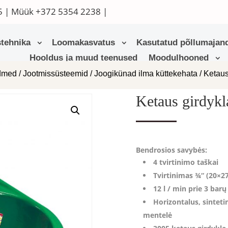
5
| Müük
+372 5354 2238
|
tehnika
Loomakasvatus
Kasutatud põllumajand
Hooldus ja muud teenused
Moodulhooned
admed
/
Jootmissüsteemid
/
Joogikünad ilma küttekehata
/ Ketaus
Ketaus girdykl
Bendrosios savybės:
4 tvirtinimo taškai
Tvirtinimas ¾“ (20×27
12 l / min prie 3 barų
Horizontalus, sintet
mentelė