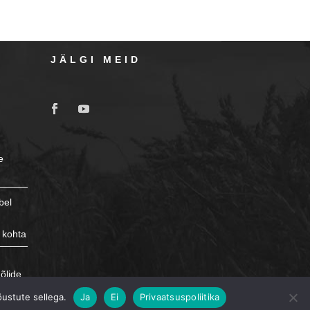
JÄLGI MEID
e
bel
 kohta
e
õlide
õustute sellega.
Ja
Ei
Privaatsuspoliitika