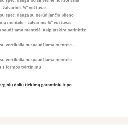
su spec. danga su sintetine horizontalia
 žalvarinis ¾“ vožtuvas
su spec. danga su nerūdijančio plieno
ma mentele – žalvarinis ¾“ vožtuvas
uspaudžiama mentelė. Kaip atskira parinktis:
 su vertikalia nuspaudžiama mentele –
 su vertikalia nuspaudžiama mentele –
u T formos tvirtinimu
rginių dalių tiekimą garantiniu ir po