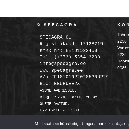
© SPECAGRA
KO
Tehni
SPECAGRA OÜ
2238
Registrikood: 12128219

Varuo
KMKR nr: EE101522458
2225
Tel: (+372) 5354 2238

Hooldu
info@specagra.ee

0086
A/a EE101010220205388229 SEB

BIC: EEUHUEE2X
ASUME AADRESSIL:

Ringtee 32a, Tartu, 50105

OLEME AVATUD:

Me kasutame küpsiseid, et tagada parim kasutajakoge