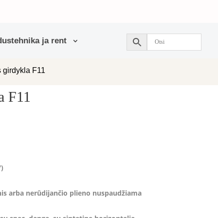
ustehnika ja rent
 girdykla F11
a F11
)
inis arba nerūdijančio plieno nuspaudžiama