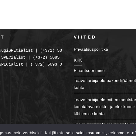
KT
VIITED
Privaatsuspoliitika
üügiSPECialist | (+372) 5354 2238
 SPECialist | (+372) 5685 2225
KKK
SPECialist | (+372) 5693 0086
Finantseerimine
Teave tarbijatele pakendijäätmet
kohta
Teave tarbijatele mitteolmeotsta
kasutatava elektri- ja elektroon
käitlemise kohta
Teave tarbijatele maksustatavat
patareide ja akude ning õlide kä
mus meie veebisaidil. Kui jätkate selle saidi kasutamist, eeldame, et n