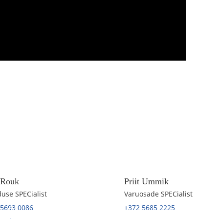
t Rouk
Priit Ummik
use SPECialist
Varuosade SPECialist
 5693 0086
+372 5685 2225