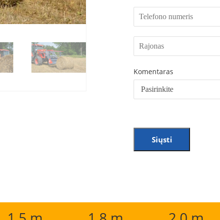
Komentaras
Siųsti
1,5 m
1,8 m
2,0 m