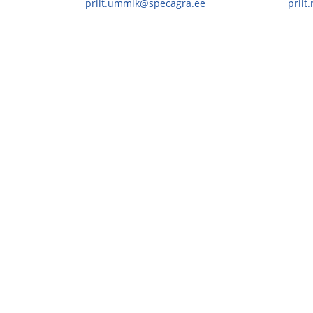
priit.ummik@specagra.ee
priit