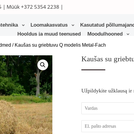
5
| Müük
+372 5354 2238
|
tehnika
Loomakasvatus
Kasutatud põllumajand
Hooldus ja muud teenused
Moodulhooned
admed
/ Kaušas su griebtuvu Q modelis Metal-Fach
Kaušas su griebt
Užpildykite užklausą ir