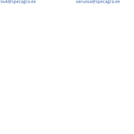
.rouk@specagra.ee
varuosa@specagra.ee