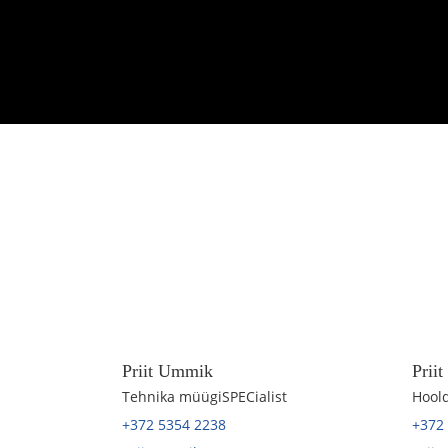
Priit Ummik
Prii
Tehnika müügiSPECialist
Hoold
+372 5354 2238
+372