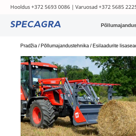
Hooldus
+372 5693 0086
| Varuosad
+372 5685 222
Põllumajandus
Pradžia
/
Põllumajandustehnika
/
Esilaadurite lisase