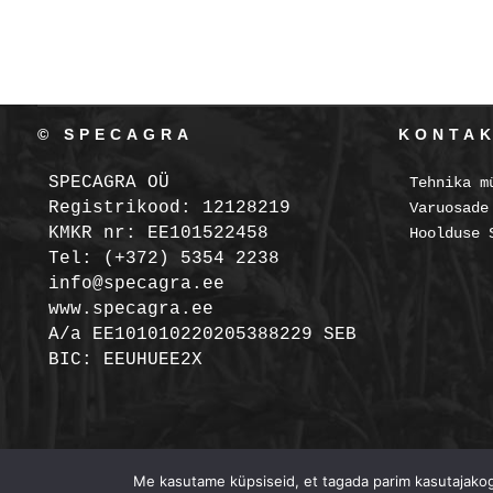
© SPECAGRA
KONTA
SPECAGRA OÜ
Tehnika m
Registrikood: 12128219
Varuosade
KMKR nr: EE101522458
Hoolduse 
Tel: (+372) 5354 2238
info@specagra.ee
www.specagra.ee
A/a EE101010220205388229 SEB
BIC: EEUHUEE2X
Me kasutame küpsiseid, et tagada parim kasutajakoge