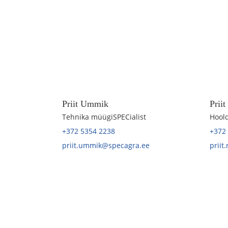
Priit Ummik
Prii
Tehnika müügiSPECialist
Hoold
+372 5354 2238
+372
priit.ummik@specagra.ee
priit