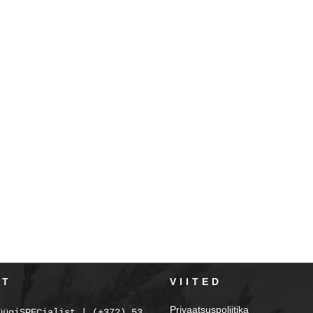
KT
VIITED
Privaatsuspoliitika
üügiSPECialist | (+372) 5354 2238