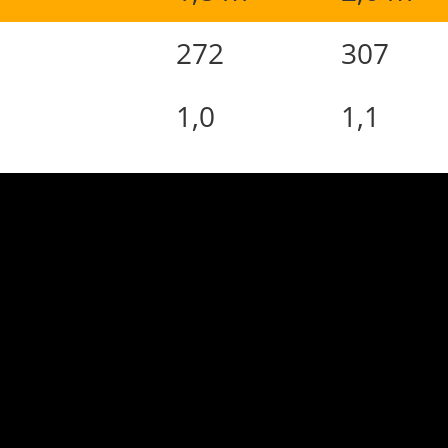
272
307
1,0
1,1