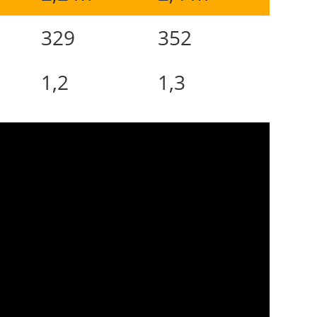
329
352
1,2
1,3