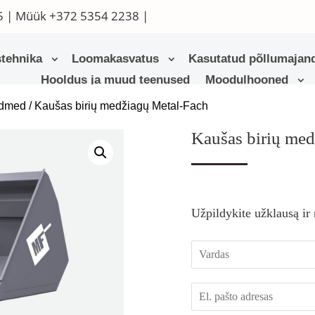
5
| Müük
+372 5354 2238
|
tehnika
Loomakasvatus
Kasutatud põllumajand
Hooldus ja muud teenused
Moodulhooned
admed
/ Kaušas birių medžiagų Metal-Fach
Kaušas birių me
Užpildykite užklausą ir