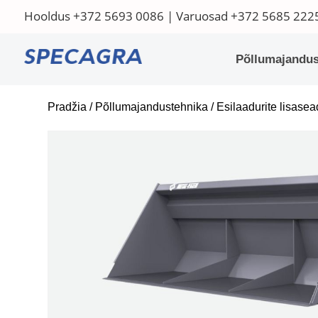
Hooldus
+372 5693 0086
| Varuosad
+372 5685 222
Põllumajandus
Pradžia
/
Põllumajandustehnika
/
Esilaadurite lisase