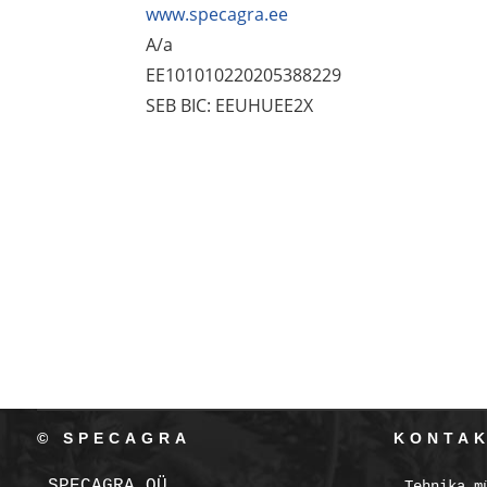
www.specagra.ee
A/a
EE101010220205388229
SEB BIC: EEUHUEE2X
© SPECAGRA
KONTA
SPECAGRA OÜ
Tehnika m