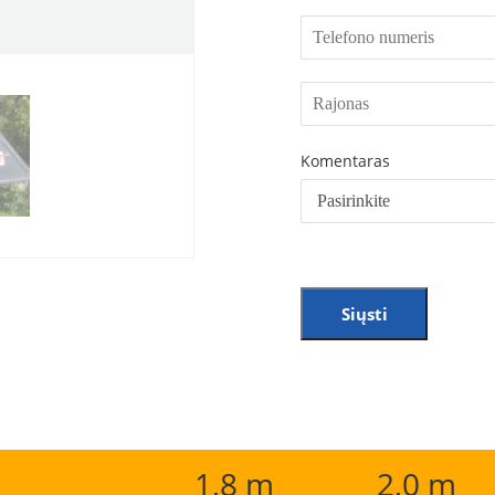
Komentaras
Siųsti
1,8 m
2,0 m