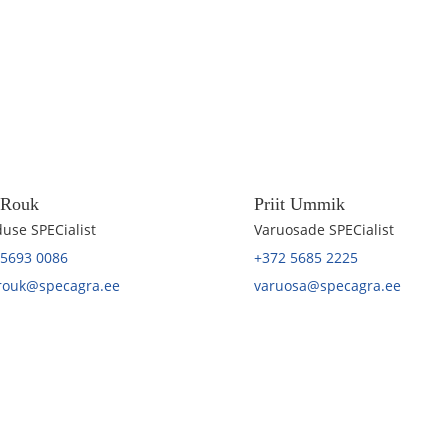
t Rouk
Priit Ummik
use SPECialist
Varuosade SPECialist
 5693 0086
+372 5685 2225
.rouk@specagra.ee
varuosa@specagra.ee