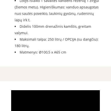
Lovys išlaiko 1 savaitės vandens rezervą 1 žirgui
(žiemos metu). Higieniškumas: vanduo apsaugotas
nuo saulės poveikio, laukinių gyvūnų, rudeninių
lapų irk t.
Didelis 100mm drenažinis kamštis, greitam
valymui.
Maksimali talpa: 250 litrų / OPCIJA (su dangčiu):
180 litrų.
Matmenys: Ø100,5 x A65 cm