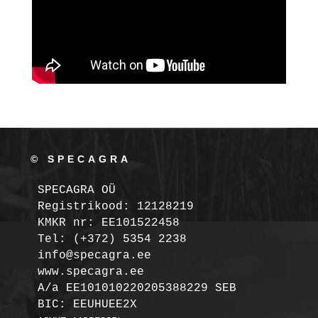
© SPECAGRA
SPECAGRA OÜ
Registrikood: 12128219

KMKR nr: EE101522458
Tel: (+372) 5354 2238

info@specagra.ee

A/a EE101010220205388229 SEB

BIC: EEUHUEE2X