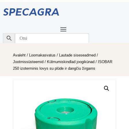
Avaleht
/
Loomakasvatus
/
Lautade siseseadmed
/
Jootmissüsteemid
/
Külmumiskindlad joogikünad
/ ISOBAR
250 izoterminis lovys su plūde ir dangčiu žirgams