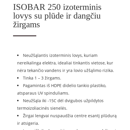
ISOBAR 250 izoterminis
lovys su plūde ir dangčiu
žirgams
Neužšąlantis izoterminis lovys, kuriam
nereikalinga elektra, idealiai tinkantis vietose, kur
nėra tekančio vandens ir yra lovio užšąlimo rizika.
Tinka 1 – 3 žirgams.
Pagamintas iš HDPE didelio tankio plastiko,
atsparaus UV spinduliams.
Neužšąla iki -15C dėl dvigubos užpildytos
termoizoliacinės sienelės.
Žirgai lengvai nuspaudžia centre esantį plūdurą
ir atsigeria.