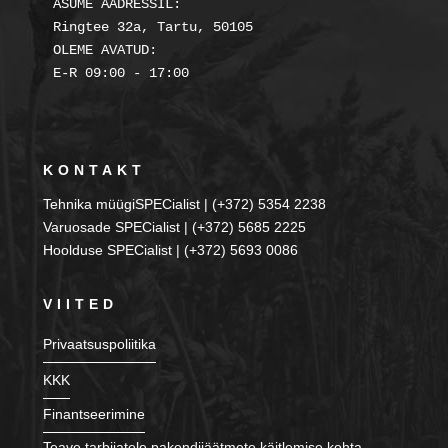
ASUME AADRESSIL:

Ringtee 32a, Tartu, 50105

OLEME AVATUD:

KONTAKT
Tehnika müügiSPECialist | (+372) 5354 2238
Varuosade SPECialist | (+372) 5685 2225
Hoolduse SPECialist | (+372) 5693 0086
VIITED
Privaatsuspoliitika
KKK
Finantseerimine
Teave tarbijatele pakendijäätmete käitlemise kohta