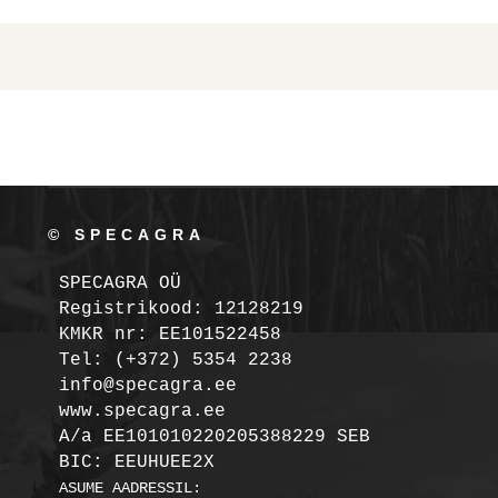
© SPECAGRA
SPECAGRA OÜ
Registrikood: 12128219

KMKR nr: EE101522458
Tel: (+372) 5354 2238

info@specagra.ee

A/a EE101010220205388229 SEB

BIC: EEUHUEE2X
ASUME AADRESSIL:
