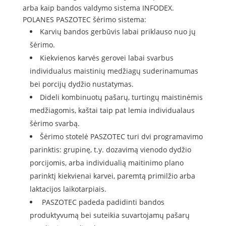
arba kaip bandos valdymo sistema INFODEX.
POLANES PASZOTEC šėrimo sistema:
Karvių bandos gerbūvis labai priklauso nuo jų
šėrimo.
Kiekvienos karvės gerovei labai svarbus
individualus maistinių medžiagų suderinamumas
bei porcijų dydžio nustatymas.
Dideli kombinuotų pašarų, turtingų maistinėmis
medžiagomis, kaštai taip pat lemia individualaus
šėrimo svarbą.
Šėrimo stotelė PASZOTEC turi dvi programavimo
parinktis: grupinę, t.y. dozavimą vienodo dydžio
porcijomis, arba individualią maitinimo plano
parinktį kiekvienai karvei, paremtą primilžio arba
laktacijos laikotarpiais.
PASZOTEC padeda padidinti bandos
produktyvumą bei suteikia suvartojamų pašarų