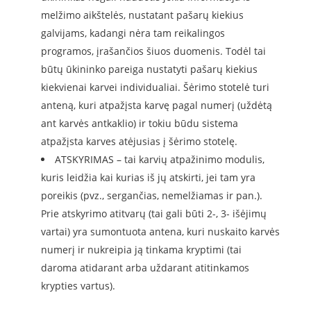
melžimo aikštelės, nustatant pašarų kiekius
galvijams, kadangi nėra tam reikalingos
programos, įrašančios šiuos duomenis. Todėl tai
būtų ūkininko pareiga nustatyti pašarų kiekius
kiekvienai karvei individualiai. Šėrimo stotelė turi
anteną, kuri atpažįsta karvę pagal numerį (uždėtą
ant karvės antkaklio) ir tokiu būdu sistema
atpažįsta karves atėjusias į šėrimo stotelę.
ATSKYRIMAS – tai karvių atpažinimo modulis,
kuris leidžia kai kurias iš jų atskirti, jei tam yra
poreikis (pvz., sergančias, nemelžiamas ir pan.).
Prie atskyrimo atitvarų (tai gali būti 2-, 3- išėjimų
vartai) yra sumontuota antena, kuri nuskaito karvės
numerį ir nukreipia ją tinkama kryptimi (tai
daroma atidarant arba uždarant atitinkamos
krypties vartus).