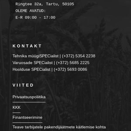
Ringtee 32a, Tartu, 50105

OLEME AVATUD:

KONTAKT
Tehnika müügiSPECialist | (+372) 5354 2238
Varuosade SPECialist | (+372) 5685 2225
Hoolduse SPECialist | (+372) 5693 0086
VIITED
Privaatsuspoliitika
KKK
Finantseerimine
Teave tarbijatele pakendijäätmete käitlemise kohta