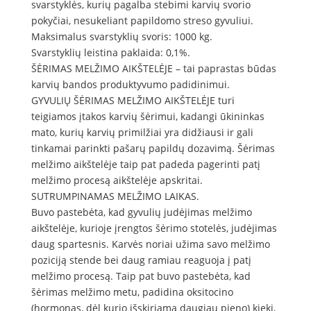
svarstyklės, kurių pagalba stebimi karvių svorio
pokyčiai, nesukeliant papildomo streso gyvuliui.
Maksimalus svarstyklių svoris: 1000 kg.
Svarstyklių leistina paklaida: 0,1%.
ŠĖRIMAS MELŽIMO AIKŠTELĖJE – tai paprastas būdas
karvių bandos produktyvumo padidinimui.
GYVULIŲ ŠĖRIMAS MELŽIMO AIKŠTELĖJE turi
teigiamos įtakos karvių šėrimui, kadangi ūkininkas
mato, kurių karvių primilžiai yra didžiausi ir gali
tinkamai parinkti pašarų papildų dozavimą. Šėrimas
melžimo aikštelėje taip pat padeda pagerinti patį
melžimo procesą aikštelėje apskritai.
SUTRUMPINAMAS MELŽIMO LAIKAS.
Buvo pastebėta, kad gyvulių judėjimas melžimo
aikštelėje, kurioje įrengtos šėrimo stotelės, judėjimas
daug spartesnis. Karvės noriai užima savo melžimo
poziciją stende bei daug ramiau reaguoja į patį
melžimo procesą. Taip pat buvo pastebėta, kad
šėrimas melžimo metu, padidina oksitocino
(hormonas, dėl kurio išskiriama daugiau pieno) kiekį,