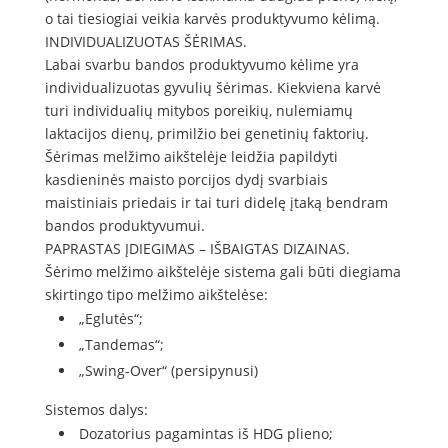
o tai tiesiogiai veikia karvės produktyvumo kėlimą.
INDIVIDUALIZUOTAS ŠĖRIMAS.
Labai svarbu bandos produktyvumo kėlime yra
individualizuotas gyvulių šėrimas. Kiekviena karvė
turi individualių mitybos poreikių, nulemiamų
laktacijos dienų, primilžio bei genetinių faktorių.
Šėrimas melžimo aikštelėje leidžia papildyti
kasdieninės maisto porcijos dydį svarbiais
maistiniais priedais ir tai turi didelę įtaką bendram
bandos produktyvumui.
PAPRASTAS ĮDIEGIMAS – IŠBAIGTAS DIZAINAS.
Šėrimo melžimo aikštelėje sistema gali būti diegiama
skirtingo tipo melžimo aikštelėse:
„Eglutės“;
„Tandemas“;
„Swing-Over“ (persipynusi)
Sistemos dalys:
Dozatorius pagamintas iš HDG plieno;