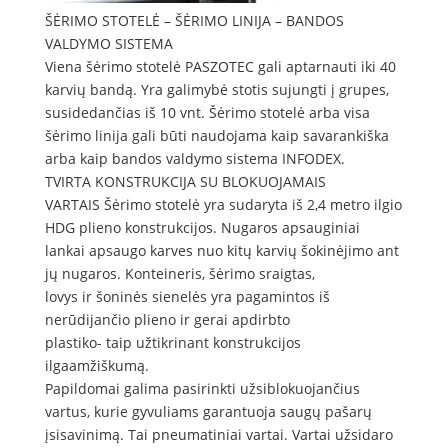
ŠĖRIMO STOTELĖ – ŠĖRIMO LINIJA – BANDOS
VALDYMO SISTEMA
Viena šėrimo stotelė PASZOTEC gali aptarnauti iki 40
karvių bandą. Yra galimybė stotis sujungti į grupes,
susidedančias iš 10 vnt. Šėrimo stotelė arba visa
šėrimo linija gali būti naudojama kaip savarankiška
arba kaip bandos valdymo sistema INFODEX.
TVIRTA KONSTRUKCIJA SU BLOKUOJAMAIS
VARTAIS Šėrimo stotelė yra sudaryta iš 2,4 metro ilgio
HDG plieno konstrukcijos. Nugaros apsauginiai
lankai apsaugo karves nuo kitų karvių šokinėjimo ant
jų nugaros. Konteineris, šėrimo sraigtas,
lovys ir šoninės sienelės yra pagamintos iš
nerūdijančio plieno ir gerai apdirbto
plastiko- taip užtikrinant konstrukcijos
ilgaamžiškumą.
Papildomai galima pasirinkti užsiblokuojančius
vartus, kurie gyvuliams garantuoja saugų pašarų
įsisavinimą. Tai pneumatiniai vartai. Vartai užsidaro