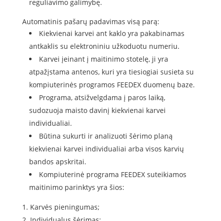
reguliavimo galimybę.
Automatinis pašarų padavimas visą parą:
Kiekvienai karvei ant kaklo yra pakabinamas
antkaklis su elektroniniu užkoduotu numeriu.
Karvei įeinant į maitinimo stotelę, ji yra
atpažįstama antenos, kuri yra tiesiogiai susieta su
kompiuterinės programos FEEDEX duomenų baze.
Programa, atsižvelgdama į paros laiką,
sudozuoja maisto davinį kiekvienai karvei
individualiai.
Būtina sukurti ir analizuoti šėrimo planą
kiekvienai karvei individualiai arba visos karvių
bandos apskritai.
Kompiuterinė programa FEEDEX suteikiamos
maitinimo parinktys yra šios:
Karvės pieningumas;
Individualus šėrimas;