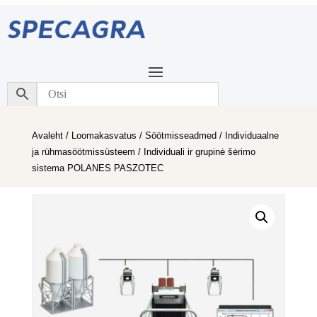
Avaleht
/
Loomakasvatus
/
Söötmisseadmed
/
Individuaalne
ja rühmasöötmissüsteem
/ Individuali ir grupinė šėrimo
sistema POLANES PASZOTEC