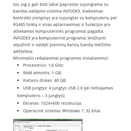
tas, jog ji gali būti labai paprastai sujungiama su
bandos valdymo sistema INFODEX. Kiekvienas
kontrolės įrenginys yra sujungtas su kompiuteriu per
RS485 tinklą ir visas aptarnavimas ir funkcijos yra
atliekamos kompiuterinės programos pagalba.
INFODEX yra kompiuterinė programa, leidžianti
atpažinti ir valdyti pieninių karvių bandą melžimo
aikštelėse.
Minimalūs reikalavimai programos instaliavimui:
Procesorius: 1,6 GHz;
RAM atmintis: 1 GB;
Kietasis diskas: 40 GB;
USB jungtys: 4 jungtys USB 2.0 (jei nešiojamas
kompiuteris – 3 jungtys);
Ekranas: 1024×600 rezoliucija;
Operacinė sistema: Windows 7, 32 bitai.