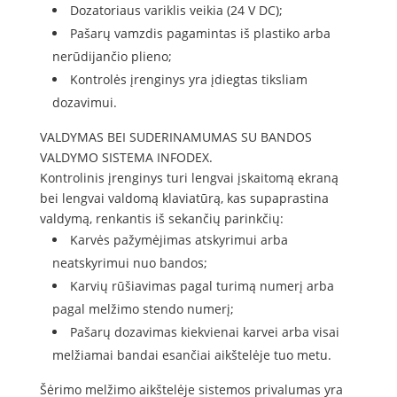
Dozatoriaus variklis veikia (24 V DC);
Pašarų vamzdis pagamintas iš plastiko arba
nerūdijančio plieno;
Kontrolės įrenginys yra įdiegtas tiksliam
dozavimui.
VALDYMAS BEI SUDERINAMUMAS SU BANDOS
VALDYMO SISTEMA INFODEX.
Kontrolinis įrenginys turi lengvai įskaitomą ekraną
bei lengvai valdomą klaviatūrą, kas supaprastina
valdymą, renkantis iš sekančių parinkčių:
Karvės pažymėjimas atskyrimui arba
neatskyrimui nuo bandos;
Karvių rūšiavimas pagal turimą numerį arba
pagal melžimo stendo numerį;
Pašarų dozavimas kiekvienai karvei arba visai
melžiamai bandai esančiai aikštelėje tuo metu.
Šėrimo melžimo aikštelėje sistemos privalumas yra