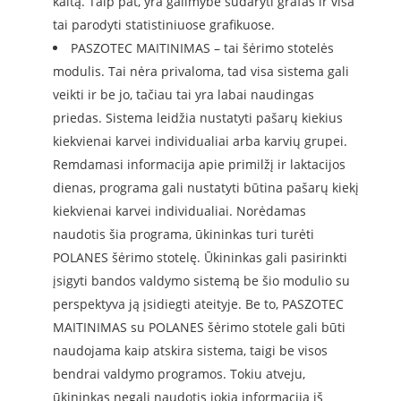
kaitą. Taip pat, yra galimybė sudaryti grafas ir visa
tai parodyti statistiniuose grafikuose.
PASZOTEC MAITINIMAS – tai šėrimo stotelės
modulis. Tai nėra privaloma, tad visa sistema gali
veikti ir be jo, tačiau tai yra labai naudingas
priedas. Sistema leidžia nustatyti pašarų kiekius
kiekvienai karvei individualiai arba karvių grupei.
Remdamasi informacija apie primilžį ir laktacijos
dienas, programa gali nustatyti būtina pašarų kiekį
kiekvienai karvei individualiai. Norėdamas
naudotis šia programa, ūkininkas turi turėti
POLANES šėrimo stotelę. Ūkininkas gali pasirinkti
įsigyti bandos valdymo sistemą be šio modulio su
perspektyva ją įsidiegti ateityje. Be to, PASZOTEC
MAITINIMAS su POLANES šėrimo stotele gali būti
naudojama kaip atskira sistema, taigi be visos
bendrai valdymo programos. Tokiu atveju,
ūkininkas negali naudotis jokia informacija iš