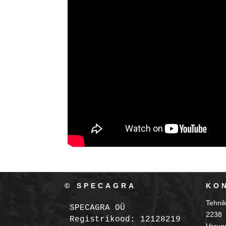
© SPECAGRA
KO
Tehni
SPECAGRA OÜ
2238
Registrikood: 12128219
