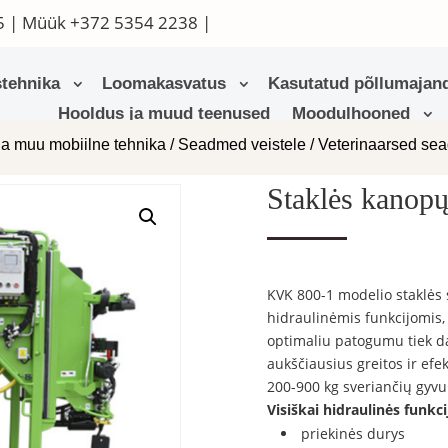
5
| Müük
+372 5354 2238
|
tehnika
Loomakasvatus
Kasutatud põllumajand
Hooldus ja muud teenused
Moodulhooned
ja muu mobiilne tehnika
/
Seadmed veistele
/
Veterinaarsed se
Staklės kanop
KVK 800-1 modelio staklės 
hidraulinėmis funkcijomis,
optimaliu patogumu tiek dar
aukščiausius greitos ir efe
200-900 kg sveriančių gyvu
Visiškai hidraulinės funkci
priekinės durys