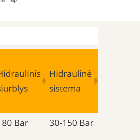
lis: Taip
Hidraulinis
Hidraulinė
siurblys
sistema
180 Bar
30-150 Bar