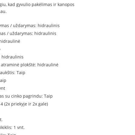
giu, kad gyvulio pakėlimas ir kanopos
iau.
rymas / uždarymas: hidraulinis
mas / uždarymas: hidraulinis
 hidraulinė
p
 hidraulinis
atraminė plokštė: hidraulinė
aukštis: Taip
aip
vnt
mas su cinko pagrindu: Taip
 (2x priekyje ir 2x gale)
t.
kiklis: 1 vnt.