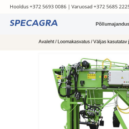
Hooldus
+372 5693 0086
| Varuosad
+372 5685 222
Põllumajandus
Avaleht
/
Loomakasvatus
/
Väljas kasutatav 