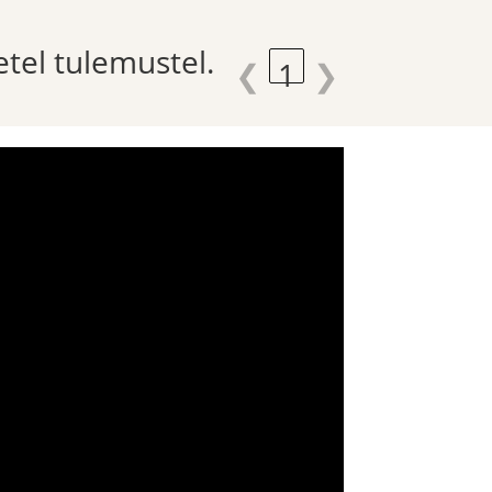
etel tulemustel.
❮
1
❯