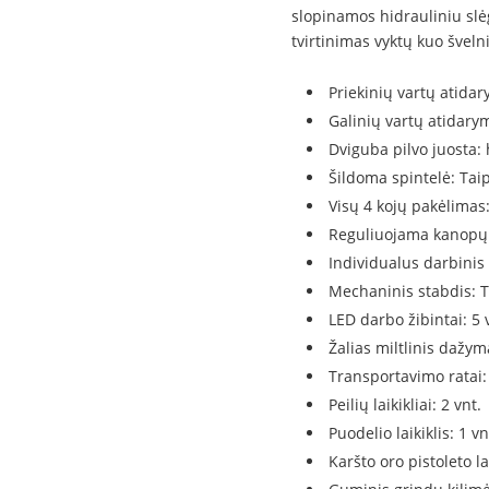
slopinamos hidrauliniu slė
tvirtinimas vyktų kuo šveln
Priekinių vartų atida
Galinių vartų atidary
Dviguba pilvo juosta:
Šildoma spintelė: Tai
Visų 4 kojų pakėlimas:
Reguliuojama kanopų 
Individualus darbinis 
Mechaninis stabdis: T
LED darbo žibintai: 5 
Žalias miltlinis dažy
Transportavimo ratai: 4
Peilių laikikliai: 2 vnt.
Puodelio laikiklis: 1 vn
Karšto oro pistoleto lai