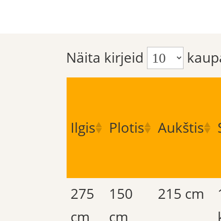
Näita kirjeid
kaup
Ilgis
Plotis
Aukštis
275
150
215 cm
cm
cm