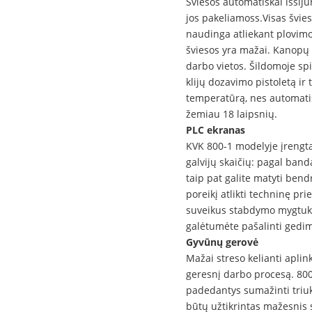
Šviesos automatiškai išsijun
jos pakeliamoss.Visas švies
naudinga atliekant plovimo 
šviesos yra mažai. Kanopų t
darbo vietos. Šildomoje spi
klijų dozavimo pistoletą ir 
temperatūrą, nes automatiš
žemiau 18 laipsnių.
PLC ekranas
KVK 800-1 modelyje įrengta
galvijų skaičių: pagal band
taip pat galite matyti bend
poreikį atlikti techninę pri
suveikus stabdymo mygtuku
galėtumėte pašalinti gedimą
Gyvūnų gerovė
Mažai streso kelianti aplin
geresnį darbo procesą. 80
padedantys sumažinti triuk
būtų užtikrintas mažesnis s