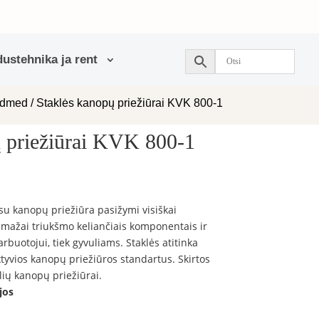
ustehnika ja rent
admed
/ Staklės kanopų priežiūrai KVK 800-1
ų priežiūrai KVK 800-1
su kanopų priežiūra pasižymi visiškai
 mažai triukšmo keliančiais komponentais ir
buotojui, tiek gyvuliams. Staklės atitinka
ktyvios kanopų priežiūros standartus. Skirtos
lių kanopų priežiūrai.
jos