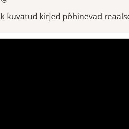
õik kuvatud kirjed põhinevad reaals