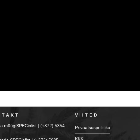
NTAKT
VIITED
ka müügiSPECialist | (+372) 5354
Privaatsuspoliitika
KKK