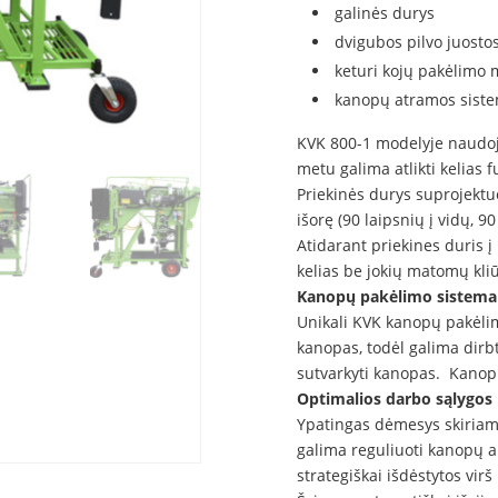
galinės durys
dvigubos pilvo juosto
keturi kojų pakėlimo 
kanopų atramos siste
KVK 800-1 modelyje naudoj
metu galima atlikti kelias f
Priekinės durys suprojektuoto
išorę (90 laipsnių į vidų, 90
Atidarant priekines duris į 
kelias be jokių matomų kliū
Kanopų pakėlimo sistema
Unikali KVK kanopų pakėlimo
kanopas, todėl galima dirbti
sutvarkyti kanopas. Kanopų
Optimalios darbo sąlygos
Ypatingas dėmesys skiriama
galima reguliuoti kanopų au
strategiškai išdėstytos virš