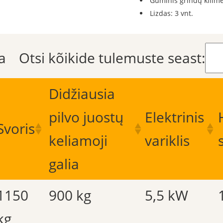
Guminis grindų kilimė
Lizdas: 3 vnt.
a
Otsi kõikide tulemuste seast:
Didžiausia
pilvo juostų
Elektrinis
Svoris
keliamoji
variklis
galia
1150
900 kg
5,5 kW
kg