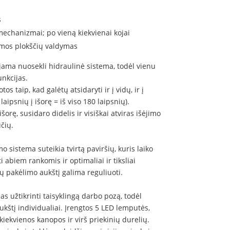
s
mechanizmai; po vieną kiekvienai kojai
mos plokščių valdymas
ama nuosekli hidraulinė sistema, todėl vienu
unkcijas.
s taip, kad galėtų atsidaryti ir į vidų, ir į
 laipsnių į išorę = iš viso 180 laipsnių).
išorę, susidaro didelis ir visiškai atviras išėjimo
čių.
 sistema suteikia tvirtą paviršių, kuris laiko
 abiem rankomis ir optimaliai ir tiksliai
 pakėlimo aukštį galima reguliuoti.
s užtikrinti taisyklingą darbo pozą, todėl
kštį individualiai. Įrengtos 5 LED lemputės,
 kiekvienos kanopos ir virš priekinių durelių.