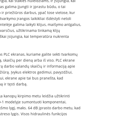
gia, kai staklės nuleidžiams, ir įsijungia, kai
as galima įjungti ir įprastu būdu, o tai
ir priežiūros darbus, ypač tose vietose, kur
varkymo įrangos laikikliai išdėstyti netoli
ntelėje galima laikyti klijus, maišymo antgalius,
tvarsčius, užtikrinama tinkamą klijų
kai įsijungia, kai temperatūra nukrenta
s PLC ekranas, kuriame galite sekti tvarkomų
ą, skaičių per dieną arba iš viso. PLC ekrane
rą darbo valandų skaičių ir informaciją apie
ežiūrą. Įvykus elektros gedimui, pavyzdžiui,
i, ekrane apie tai bus pranešta, kad
 ir tęsti darbą.
ka kanopų kirpimo metu leidžia užtikrinti
0-1 modelyje sumontuoti komponentai,
šmo lygį, maks. 64 dB įprasto darbo metu, kad
treso lygis. Visos hidraulinės funkcijos