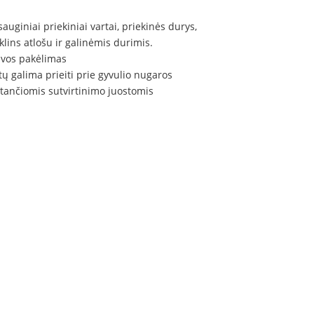
auginiai priekiniai vartai, priekinės durys,
klins atlošu ir galinėmis durimis.
alvos pakėlimas
ų galima prieiti prie gyvulio nugaros
stančiomis sutvirtinimo juostomis