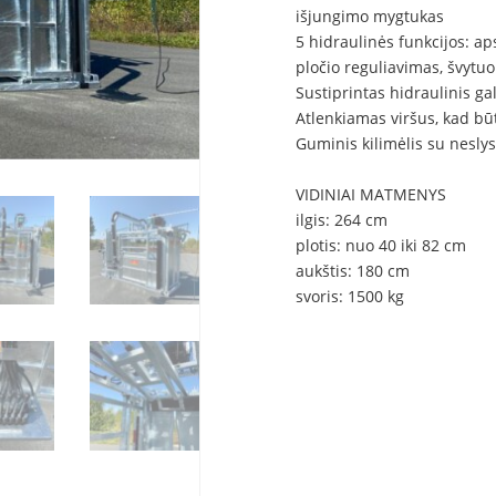
išjungimo mygtukas
5 hidraulinės funkcijos: aps
pločio reguliavimas, švytuo
Sustiprintas hidraulinis g
Atlenkiamas viršus, kad būt
Guminis kilimėlis su nesly
VIDINIAI MATMENYS
ilgis: 264 cm
plotis: nuo 40 iki 82 cm
aukštis: 180 cm
svoris: 1500 kg