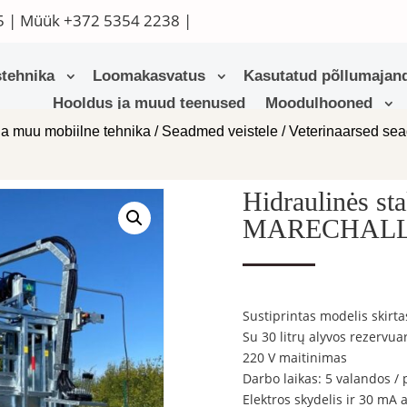
5
| Müük
+372 5354 2238
|
tehnika
Loomakasvatus
Kasutatud põllumajand
Hooldus ja muud teenused
Moodulhooned
ja muu mobiilne tehnika
/
Seadmed veistele
/
Veterinaarsed se
Hidraulinės st
MARECHALLE
Sustiprintas modelis skirt
Su 30 litrų alyvos rezervua
220 V maitinimas
Darbo laikas: 5 valandos / p
Elektros skydelis ir 30 mA