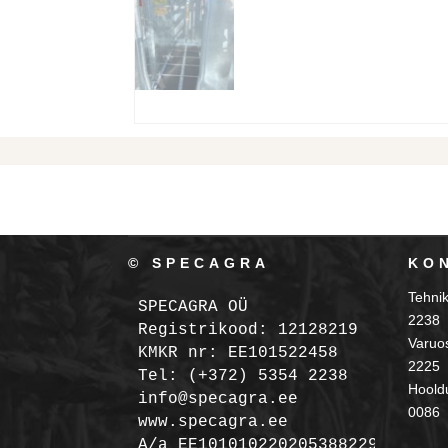
© SPECAGRA
KO
Tehni
SPECAGRA OÜ
2238
Registrikood: 12128219

Varuo
KMKR nr: EE101522458
2225
Tel: (+372) 5354 2238

Hooldu
info@specagra.ee

0086
A/a EE101010220205388229 SEB
