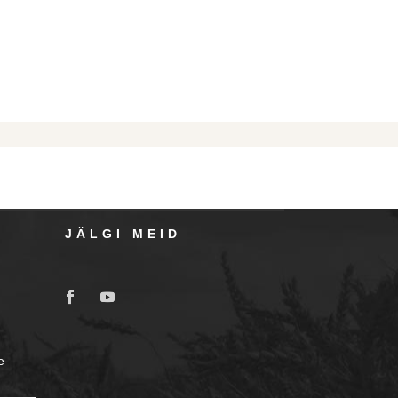
JÄLGI MEID
e