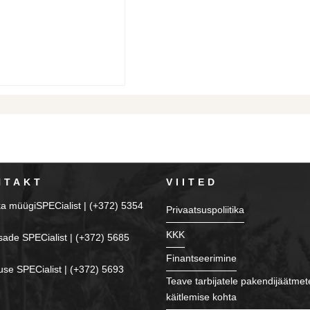
NTAKT
VIITED
ka müügiSPECialist | (+372) 5354
Privaatsuspoliitika
KKK
sade SPECialist | (+372) 5685
Finantseerimine
se SPECialist | (+372) 5693
Teave tarbijatele pakendijäätmet
käitlemise kohta