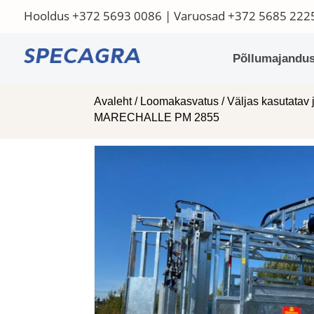
Hooldus
+372 5693 0086
| Varuosad
+372 5685 222
Põllumajandus
Avaleht
/
Loomakasvatus
/
Väljas kasutatav 
MARECHALLE PM 2855