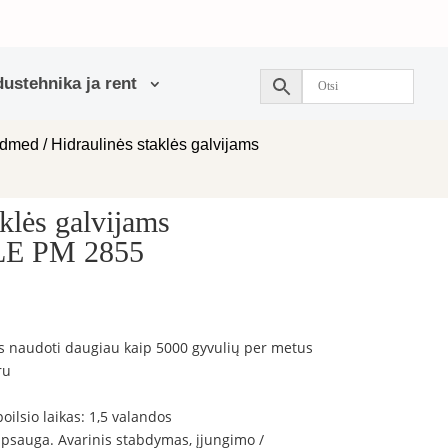
ustehnika ja rent
admed
/ Hidraulinės staklės galvijams
aklės galvijams
 PM 2855
as naudoti daugiau kaip 5000 gyvulių per metus
ru
oilsio laikas: 1,5 valandos
 apsauga. Avarinis stabdymas, įjungimo /