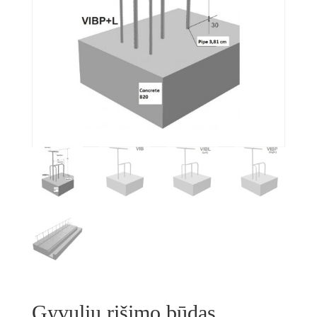
Gyvulių rišimo būdas