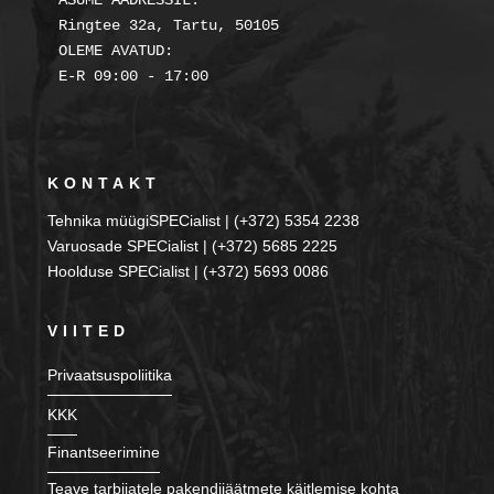
ASUME AADRESSIL:

Ringtee 32a, Tartu, 50105

OLEME AVATUD:

KONTAKT
Tehnika müügiSPECialist | (+372) 5354 2238
Varuosade SPECialist | (+372) 5685 2225
Hoolduse SPECialist | (+372) 5693 0086
VIITED
Privaatsuspoliitika
KKK
Finantseerimine
Teave tarbijatele pakendijäätmete käitlemise kohta