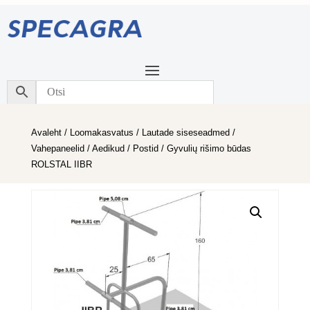
Avaleht
/
Loomakasvatus
/
Lautade siseseadmed
/
Vahepaneelid / Aedikud / Postid
/ Gyvulių rišimo būdas
ROLSTAL IIBR