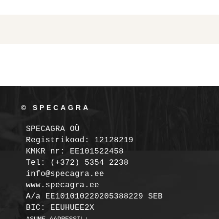
© SPECAGRA
SPECAGRA OÜ
Registrikood: 12128219

KMKR nr: EE101522458
Tel: (+372) 5354 2238

info@specagra.ee

A/a EE101010220205388229 SEB

BIC: EEUHUEE2X