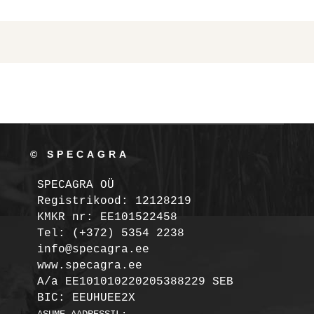
© SPECAGRA
SPECAGRA OÜ
Registrikood: 12128219

KMKR nr: EE101522458
Tel: (+372) 5354 2238

info@specagra.ee

A/a EE101010220205388229 SEB

BIC: EEUHUEE2X