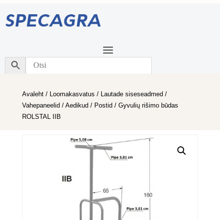
Avaleht
/
Loomakasvatus
/
Lautade siseseadmed
/
Vahepaneelid / Aedikud / Postid
/ Gyvulių rišimo būdas
ROLSTAL IIB