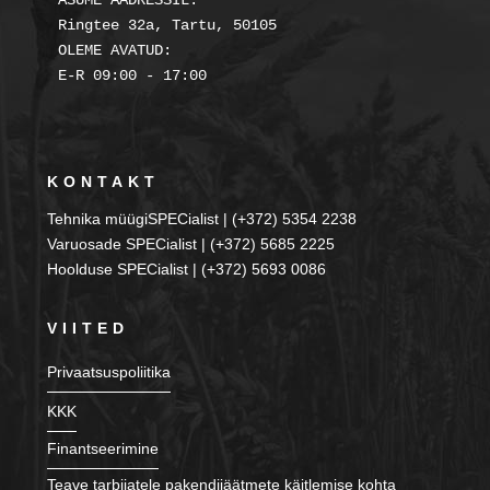
ASUME AADRESSIL:

Ringtee 32a, Tartu, 50105

OLEME AVATUD:

KONTAKT
Tehnika müügiSPECialist | (+372) 5354 2238
Varuosade SPECialist | (+372) 5685 2225
Hoolduse SPECialist | (+372) 5693 0086
VIITED
Privaatsuspoliitika
KKK
Finantseerimine
Teave tarbijatele pakendijäätmete käitlemise kohta