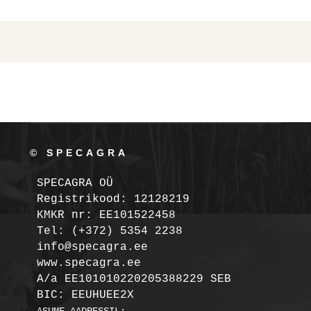
© SPECAGRA
SPECAGRA OÜ
Registrikood: 12128219

KMKR nr: EE101522458
Tel: (+372) 5354 2238

info@specagra.ee

A/a EE101010220205388229 SEB

BIC: EEUHUEE2X