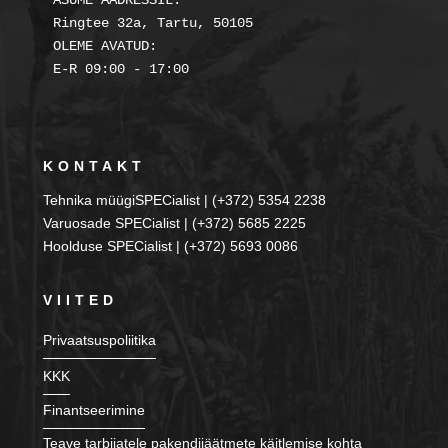
ASUME AADRESSIL:

Ringtee 32a, Tartu, 50105

OLEME AVATUD:

KONTAKT
Tehnika müügiSPECialist | (+372) 5354 2238
Varuosade SPECialist | (+372) 5685 2225
Hoolduse SPECialist | (+372) 5693 0086
VIITED
Privaatsuspoliitika
KKK
Finantseerimine
Teave tarbijatele pakendijäätmete käitlemise kohta