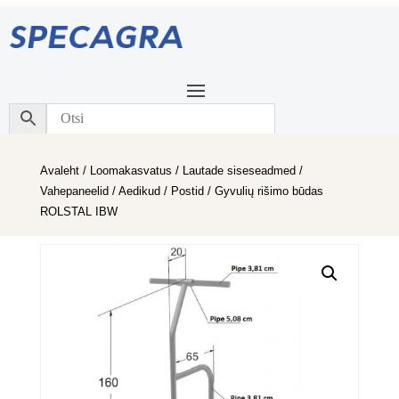
Avaleht
/
Loomakasvatus
/
Lautade siseseadmed
/
Vahepaneelid / Aedikud / Postid
/ Gyvulių rišimo būdas
ROLSTAL IBW