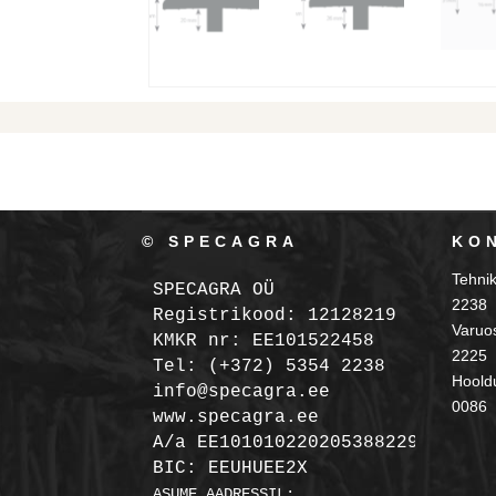
© SPECAGRA
KO
Tehni
SPECAGRA OÜ
2238
Registrikood: 12128219

Varuo
KMKR nr: EE101522458
2225
Tel: (+372) 5354 2238

Hooldu
info@specagra.ee

0086
A/a EE101010220205388229 SEB

BIC: EEUHUEE2X
ASUME AADRESSIL:
