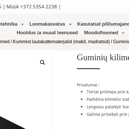
5
| Müük
+372 5354 2238
|
tehnika
Loomakasvatus
Kasutatud põllumajand
Hooldus ja muud teenused
Moodulhooned
admed
/
Kummist lautakattematerjalid (matid, madratsid)
/ Guminių
Guminių kilim
Privalumai :
Tvirtai prilimpa prie k
Padidina kilimėlio st
Lengviau palaikyti šva
Galima pritaikyti prie 