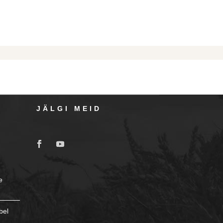
JÄLGI MEID
e
bel