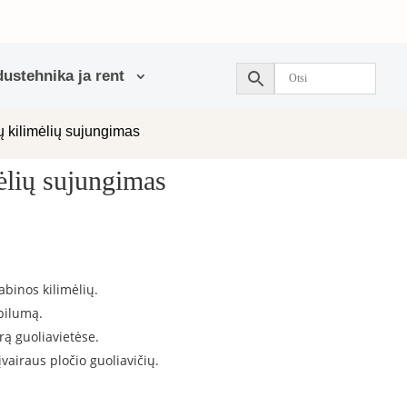
ustehnika ja rent
 kilimėlių sujungimas
ėlių sujungimas
abinos kilimėlių.
abilumą.
rą guoliavietėse.
įvairaus pločio guoliavičių.