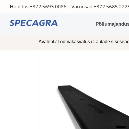
Hooldus
+372 5693 0086
| Varuosad
+372 5685 222
Põllumajandus
Avaleht
/
Loomakasvatus
/
Lautade sisese