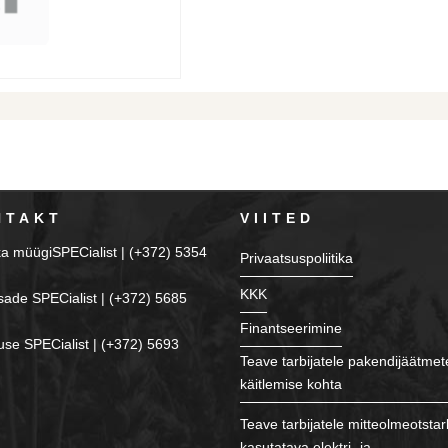
NTAKT
VIITED
ka müügiSPECialist | (+372) 5354
Privaatsuspoliitika
KKK
sade SPECialist | (+372) 5685
Finantseerimine
se SPECialist | (+372) 5693
Teave tarbijatele pakendijäätmet
käitlemise kohta
Teave tarbijatele mitteolmeotstar
kasutatava elektri- ja