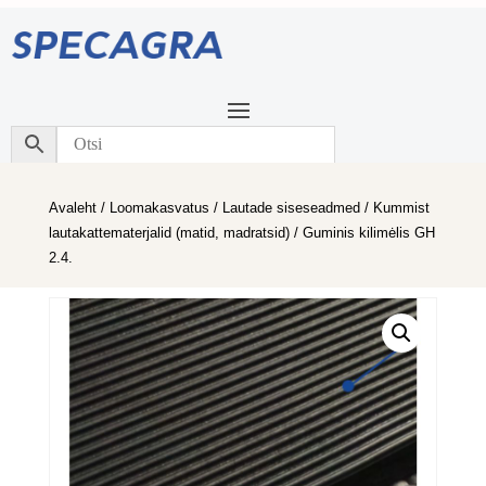
Avaleht
/
Loomakasvatus
/
Lautade siseseadmed
/
Kummist
lautakattematerjalid (matid, madratsid)
/ Guminis kilimėlis GH
2.4.