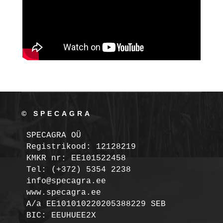
© SPECAGRA
SPECAGRA OÜ
Registrikood: 12128219

KMKR nr: EE101522458
Tel: (+372) 5354 2238

info@specagra.ee

A/a EE101010220205388229 SEB

BIC: EEUHUEE2X