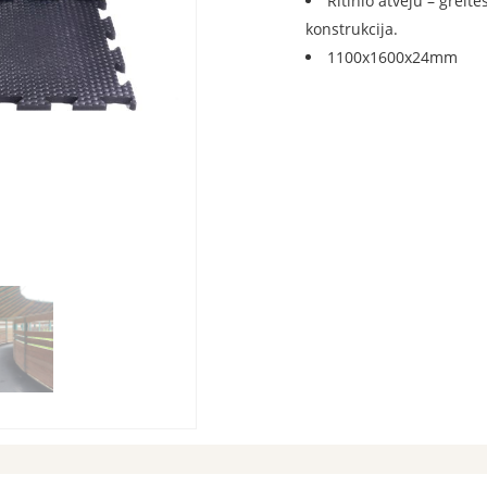
Ritinio atveju – greit
konstrukcija.
1100x1600x24mm