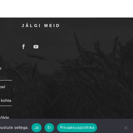
JÄLGI MEID
e
bel
 kohta
e
õlide
õustute sellega.
Ja
Ei
Privaatsuspoliitika