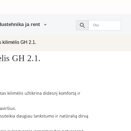
ustehnika ja rent
 kilimėlis GH 2.1.
lis GH 2.1.
tas kilimėlis užtikrina didesnį komfortą ir
viršius.
suteikia daugiau lankstumo ir natūralią dirvą