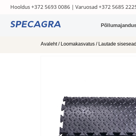
Hooldus
+372 5693 0086
| Varuosad
+372 5685 222
Põllumajandus
Avaleht
/
Loomakasvatus
/
Lautade sisese