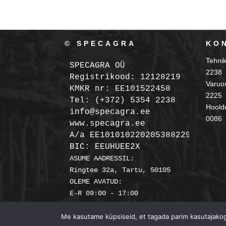
© SPECAGRA
KO
Tehni
SPECAGRA OÜ
2238
Registrikood: 12128219

Varuo
KMKR nr: EE101522458
2225
Tel: (+372) 5354 2238

Hooldu
info@specagra.ee

0086
A/a EE101010220205388229 SEB

BIC: EEUHUEE2X
ASUME AADRESSIL:

Ringtee 32a, Tartu, 50105

OLEME AVATUD:

Me kasutame küpsiseid, et tagada parim kasutajakoge