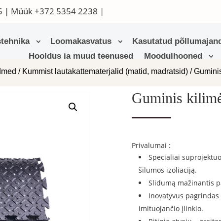
5
| Müük
+372 5354 2238
|
tehnika
Loomakasvatus
Kasutatud põllumajand
Hooldus ja muud teenused
Moodulhooned
admed
/
Kummist lautakattematerjalid (matid, madratsid)
/ Guminis
Guminis kilimė
Privalumai :
Specialiai suprojektuo
šilumos izoliaciją.
Slidumą mažinantis pa
Inovatyvus pagrindas 
imituojančio įlinkio.