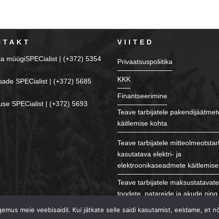
NTAKT
VIITED
ka müügiSPECialist | (+372) 5354
Privaatsuspoliitika
KKK
sade SPECialist | (+372) 5685
Finantseerimine
se SPECialist | (+372) 5693
Teave tarbijatele pakendijäätmet
käitlemise kohta
Teave tarbijatele mitteolmeotstar
kasutatava elektri- ja
elektroonikaseadmete käitlemise
Teave tarbijatele maksustatavat
toodete, patareide ja akude ning 
käitlemise kohta
mus meie veebisaidil. Kui jätkate selle saidi kasutamist, eeldame, et n