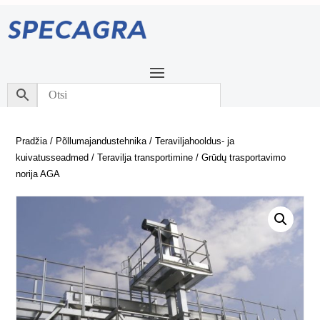
Pradžia
/
Põllumajandustehnika
/
Teraviljahooldus- ja
kuivatusseadmed
/
Teravilja transportimine
/ Grūdų trasportavimo
norija AGA