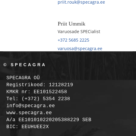
priit.rouk@specagra.ee
Priit Ummik
Varuosade SPECialist
+372 5685 2225
varuosa@specagra.ee
© SPECAGRA
SPECAGRA OÜ
Registrikood: 12128219
KMKR nr: EE101522458
Tel: (+372) 5354 2238
info@specagra.ee
www.specagra.ee
A/a EE101010220205388229 SEB
BIC: EEUHUEE2X