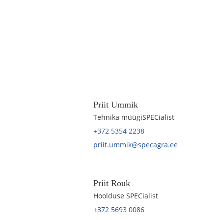
Priit Ummik
Tehnika müügiSPECialist
+372 5354 2238
priit.ummik@specagra.ee
Priit Rouk
Hoolduse SPECialist
+372 5693 0086