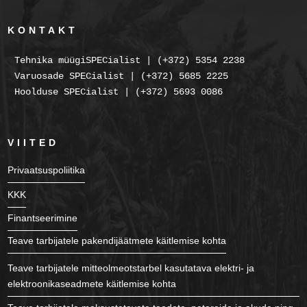
KONTAKT
Tehnika müügiSPECialist | (+372) 5354 2238
Varuosade SPECialist | (+372) 5685 2225
Hoolduse SPECialist | (+372) 5693 0086
VIITED
Privaatsuspoliitika
KKK
Finantseerimine
Teave tarbijatele pakendijäätmete käitlemise kohta
Teave tarbijatele mitteolmeotstarbel kasutatava elektri- ja
elektroonikaseadmete käitlemise kohta