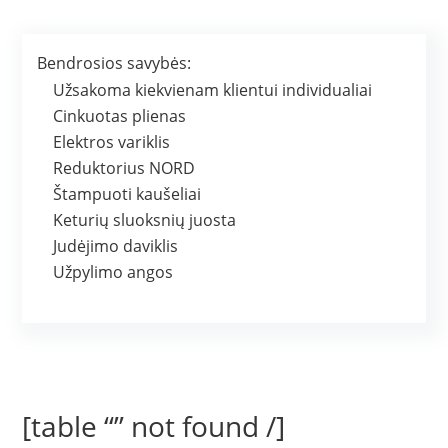
Bendrosios savybės:
Užsakoma kiekvienam klientui individualiai
Cinkuotas plienas
Elektros variklis
Reduktorius NORD
Štampuoti kaušeliai
Keturių sluoksnių juosta
Judėjimo daviklis
Užpylimo angos
[table “” not found /]