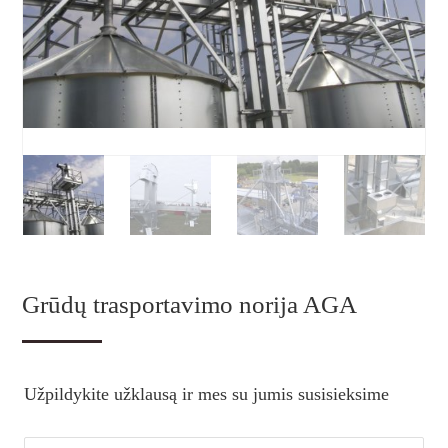
Grūdų trasportavimo norija AGA
Užpildykite užklausą ir mes su jumis susisieksime