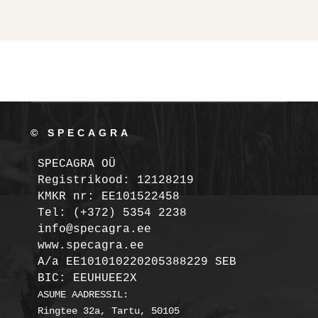
© SPECAGRA
SPECAGRA OÜ
Registrikood: 12128219

KMKR nr: EE101522458
Tel: (+372) 5354 2238

info@specagra.ee

A/a EE101010220205388229 SEB

BIC: EEUHUEE2X
ASUME AADRESSIL:

Ringtee 32a, Tartu, 50105
