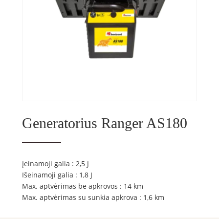
Generatorius Ranger AS180
Įeinamoji galia : 2,5 J
Išeinamoji galia : 1,8 J
Max. aptvėrimas be apkrovos : 14 km
Max. aptvėrimas su sunkia apkrova : 1,6 km