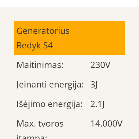
Generatorius
Redyk S4
Maitinimas:
230V
Įeinanti energija:
3J
Išėjimo energija:
2.1J
Max. tvoros
14.000V
įtampa: