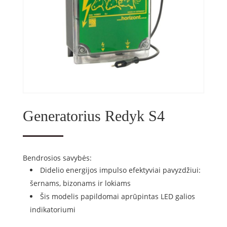
Generatorius Redyk S4
Bendrosios savybės:
Didelio energijos impulso efektyviai pavyzdžiui:
šernams, bizonams ir lokiams
Šis modelis papildomai aprūpintas LED galios
indikatoriumi