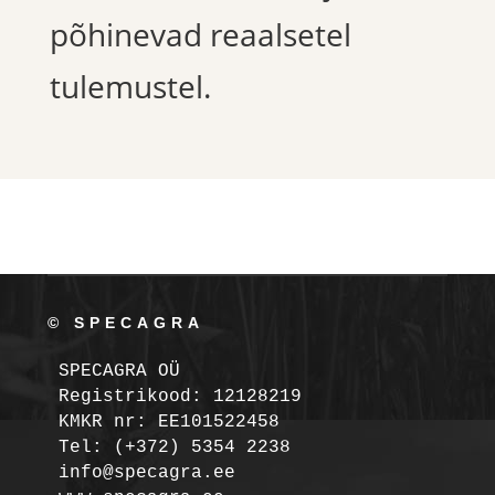
põhinevad reaalsetel
tulemustel.
© SPECAGRA
SPECAGRA OÜ
Registrikood: 12128219

KMKR nr: EE101522458
Tel: (+372) 5354 2238

info@specagra.ee
