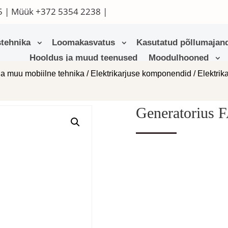
5
| Müük
+372 5354 2238
|
tehnika
Loomakasvatus
Kasutatud põllumajand
Hooldus ja muud teenused
Moodulhooned
ja muu mobiilne tehnika
/
Elektrikarjuse komponendid
/
Elektrik
Generatorius