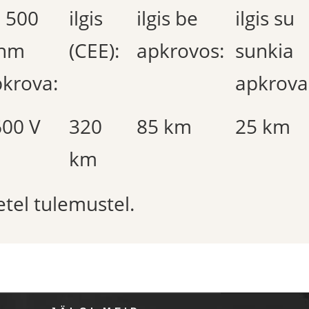
 500
ilgis
ilgis be
ilgis su
hm
(CEE):
apkrovos:
sunkia
krova:
apkrova
600 V
320
85 km
25 km
km
etel tulemustel.