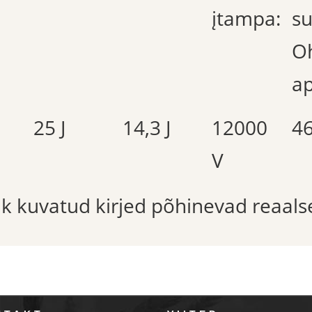
įtampa:
su
O
ap
25 J
14,3 J
12000
4
V
õik kuvatud kirjed põhinevad reaals