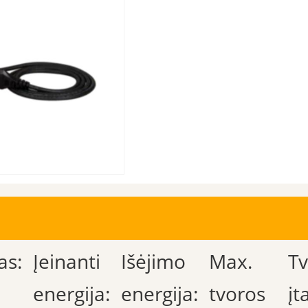
as:
Įeinanti
Išėjimo
Max.
T
energija:
energija:
tvoros
į