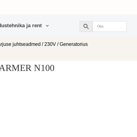
ustehnika ja rent
arjuse juhtseadmed
/
230V
/ Generatorius
 FARMER N100