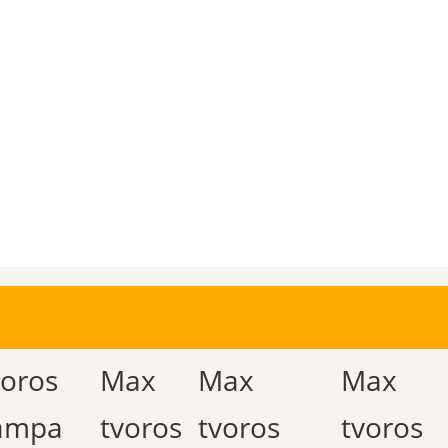
voros
Max
Max
Max
tampa
tvoros
tvoros
tvoros