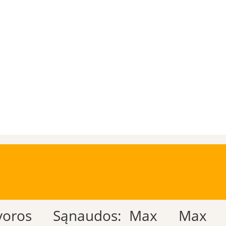
voros
Sąnaudos:
Max
Max