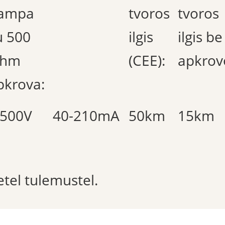
tampa
tvoros
tvoros
u 500
ilgis
ilgis be
hm
(CEE):
apkrov
pkrova:
.500V
40-210mA
50km
15km
etel tulemustel.