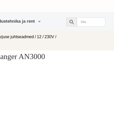
ustehnika ja rent
arjuse juhtseadmed
/
12 / 230V
/
Ranger AN3000