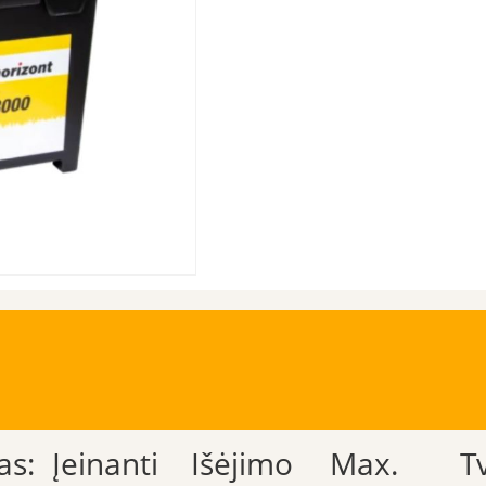
as:
Įeinanti
Išėjimo
Max.
T