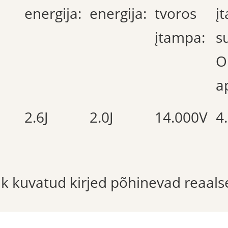
energija:
energija:
tvoros
į
įtampa:
s
O
a
2.6J
2.0J
14.000V
4
õik kuvatud kirjed põhinevad reaals