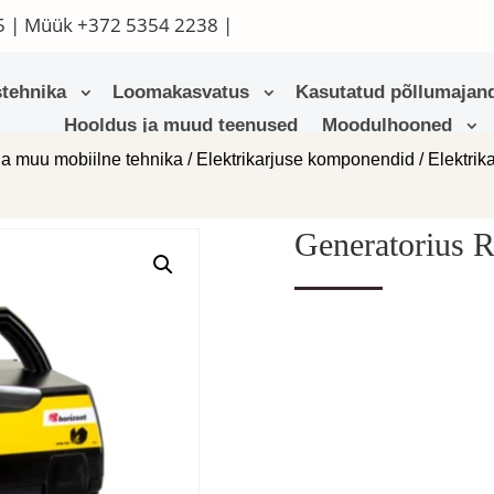
5
| Müük
+372 5354 2238
|
tehnika
Loomakasvatus
Kasutatud põllumajand
Hooldus ja muud teenused
Moodulhooned
ja muu mobiilne tehnika
/
Elektrikarjuse komponendid
/
Elektrik
Generatorius 