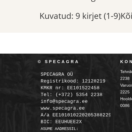
Kuvatud: 9 kirjet (1-9)K
© SPECAGRA
KO
Tehni
SPECAGRA OÜ
2238
Registrikood: 12128219

Varuo
KMKR nr: EE101522458
2225
Tel: (+372) 5354 2238

Hooldu
info@specagra.ee

0086
A/a EE101010220205388229 SEB

BIC: EEUHUEE2X
ASUME AADRESSIL:
