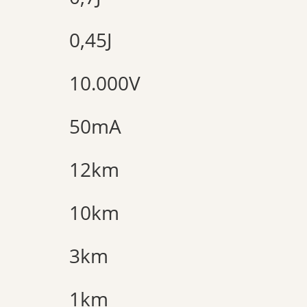
0,45J
10.000V
50mA
12km
10km
3km
1km