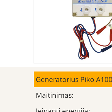
Generatorius Piko A10
Maitinimas:
Įeinanti energija: