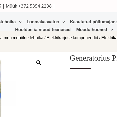
5
| Müük
+372 5354 2238
|
tehnika
Loomakasvatus
Kasutatud põllumajand
Hooldus ja muud teenused
Moodulhooned
ja muu mobiilne tehnika
/
Elektrikarjuse komponendid
/
Elektrik
Generatorius 