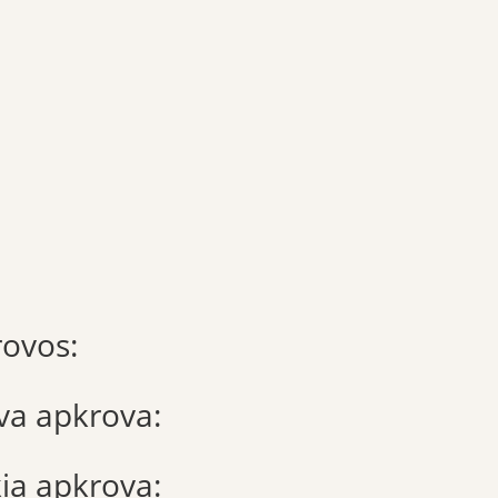
rovos:
gva apkrova:
kia apkrova: