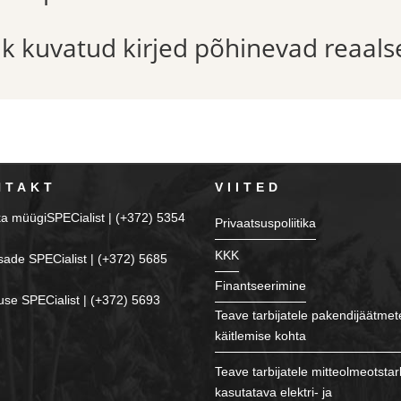
õik kuvatud kirjed põhinevad reaals
NTAKT
VIITED
ka müügiSPECialist | (+372) 5354
Privaatsuspoliitika
KKK
sade SPECialist | (+372) 5685
Finantseerimine
se SPECialist | (+372) 5693
Teave tarbijatele pakendijäätmet
käitlemise kohta
Teave tarbijatele mitteolmeotstar
kasutatava elektri- ja