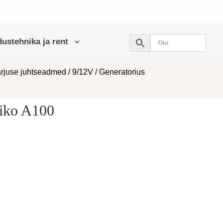
ustehnika ja rent
arjuse juhtseadmed
/
9/12V
/ Generatorius
Piko A100