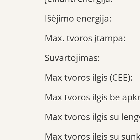
Išėjimo energija:
Max. tvoros įtampa:
Suvartojimas:
Max tvoros ilgis (CEE):
Max tvoros ilgis be apk
Max tvoros ilgis su len
Max tvoros ilgis su sun