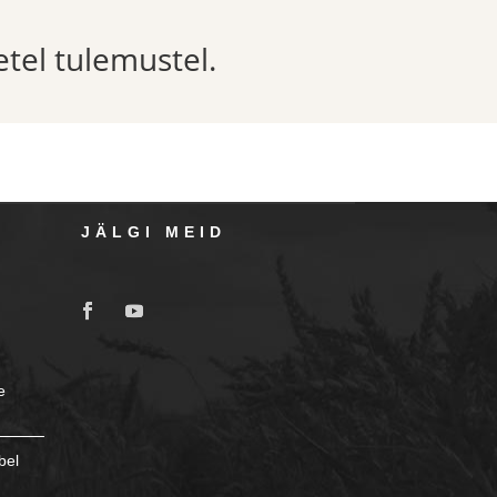
etel tulemustel.
JÄLGI MEID
e
bel