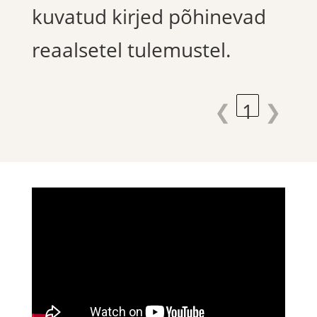
kuvatud kirjed põhinevad
reaalsetel tulemustel.
❮
1
❯