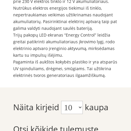
prie 230 V elektros tinklo ir 12 V akumuliatoriaus.
Nutrūkus elektros energijos tiekimui iš tinklo,
nepertraukiamas veikimas užtikrinamas naudojant
akumuliatorių. Pasirinktinai elektrinį aptvarą taip pat
galima valdyti naudojant saulės bateriją.
Trijų pakopų LED ekranas “Energy Control” leidžia
greitai patikrinti akumuliatoriaus įkrovimo lygį, rodo
elektrinio aptvaro įrenginio aktyvumą, mirksėdamas
kartu su impulsų išėjimu.
Pagaminta iš aukštos kokybės plastiko ir yra atsparūs
UV spinduliams, drėgmei, smūgiams. Tai užtikrina
elektrinės tvoros generatoriaus ilgaamžiškumą.
Näita kirjeid
kaupa
Otsi kõikide tulemuste