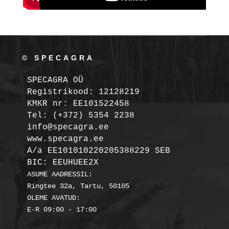
© SPECAGRA
SPECAGRA OÜ
Registrikood: 12128219

KMKR nr: EE101522458
Tel: (+372) 5354 2238

info@specagra.ee

A/a EE101010220205388229 SEB

BIC: EEUHUEE2X
ASUME AADRESSIL:

Ringtee 32a, Tartu, 50105

OLEME AVATUD:
