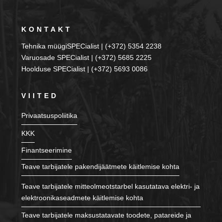
KONTAKT
Tehnika müügiSPECialist | (+372) 5354 2238
Varuosade SPECialist | (+372) 5685 2225
Hoolduse SPECialist | (+372) 5693 0086
VIITED
Privaatsuspoliitika
KKK
Finantseerimine
Teave tarbijatele pakendijäätmete käitlemise kohta
Teave tarbijatele mitteolmeotstarbel kasutatava elektri- ja
elektroonikaseadmete käitlemise kohta
Teave tarbijatele maksustatavate toodete, patareide ja