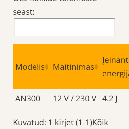
seast:
Įeinant
Modelis
Maitinimas
energij
AN300
12 V / 230 V
4.2 J
Kuvatud: 1 kirjet (1-1)Kõik