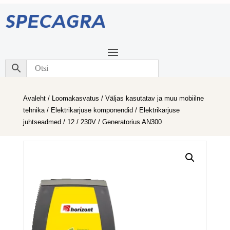
Avaleht
/
Loomakasvatus
/
Väljas kasutatav ja muu mobiilne
tehnika
/
Elektrikarjuse komponendid
/
Elektrikarjuse
juhtseadmed
/
12 / 230V
/ Generatorius AN300