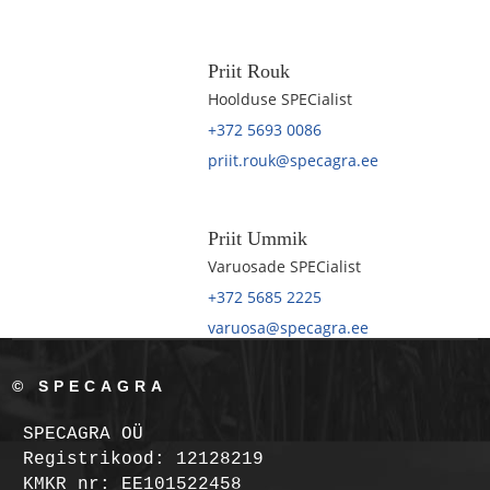
Priit Rouk
Hoolduse SPECialist
+372 5693 0086
priit.rouk@specagra.ee
Priit Ummik
Varuosade SPECialist
+372 5685 2225
varuosa@specagra.ee
© SPECAGRA
SPECAGRA OÜ
Registrikood: 12128219
KMKR nr: EE101522458