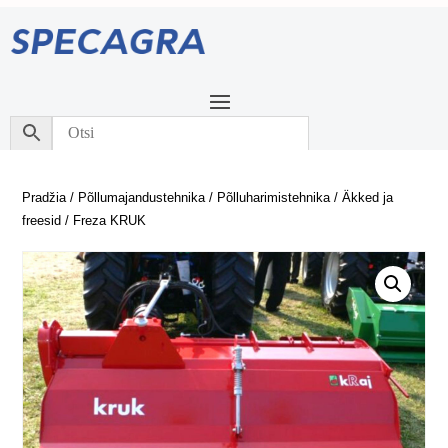
Pradžia
/
Põllumajandustehnika
/
Põlluharimistehnika
/
Äkked ja
freesid
/ Freza KRUK