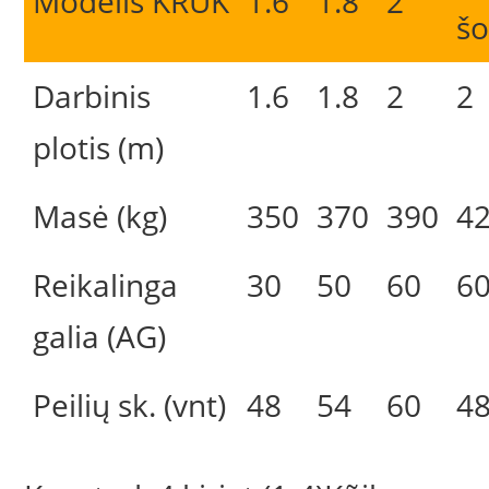
Modelis KRUK
1.6
1.8
2
šo
Darbinis
1.6
1.8
2
2
plotis (m)
Masė (kg)
350
370
390
4
Reikalinga
30
50
60
6
galia (AG)
Peilių sk. (vnt)
48
54
60
4