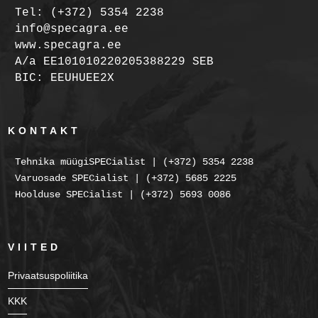
Tel: (+372) 5354 2238
info@specagra.ee
www.specagra.ee
A/a EE101010220205388229 SEB
BIC: EEUHUEE2X
KONTAKT
Tehnika müügiSPECialist | (+372) 5354 2238
Varuosade SPECialist | (+372) 5685 2225
Hoolduse SPECialist | (+372) 5693 0086
VIITED
Privaatsuspoliitika
KKK