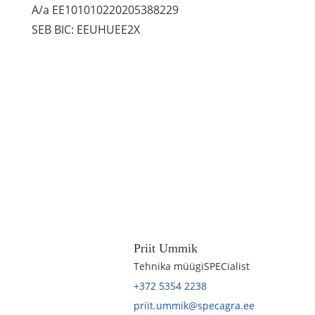
A/a EE101010220205388229
SEB BIC: EEUHUEE2X
Priit Ummik
Tehnika müügiSPECialist
+372 5354 2238
priit.ummik@specagra.ee