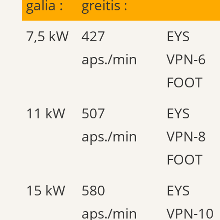
galia :
greitis :
7,5 kW
427
EYS
aps./min
VPN-6
FOOT
11 kW
507
EYS
aps./min
VPN-8
FOOT
15 kW
580
EYS
aps./min
VPN-10