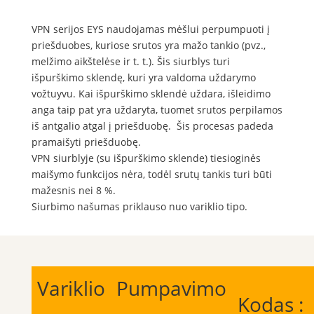
VPN serijos EYS naudojamas mėšlui perpumpuoti į
priešduobes, kuriose srutos yra mažo tankio (pvz.,
melžimo aikštelėse ir t. t.). Šis siurblys turi
išpurškimo sklendę, kuri yra valdoma uždarymo
vožtuyvu. Kai išpurškimo sklendė uždara, išleidimo
anga taip pat yra uždaryta, tuomet srutos perpilamos
iš antgalio atgal į priešduobę. Šis procesas padeda
pramaišyti priešduobę.
VPN siurblyje (su išpurškimo sklende) tiesioginės
maišymo funkcijos nėra, todėl srutų tankis turi būti
mažesnis nei 8 %.
Siurbimo našumas priklauso nuo variklio tipo.
Variklio
Pumpavimo
Kodas :