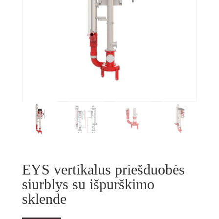
EYS vertikalus priešduobės
siurblys su išpurškimo
sklende