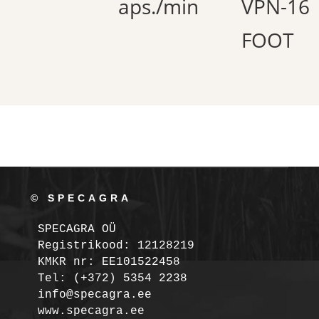
aps./min
VPN-16
FOOT
© SPECAGRA
SPECAGRA OÜ
Registrikood: 12128219

KMKR nr: EE101522458
Tel: (+372) 5354 2238

info@specagra.ee
