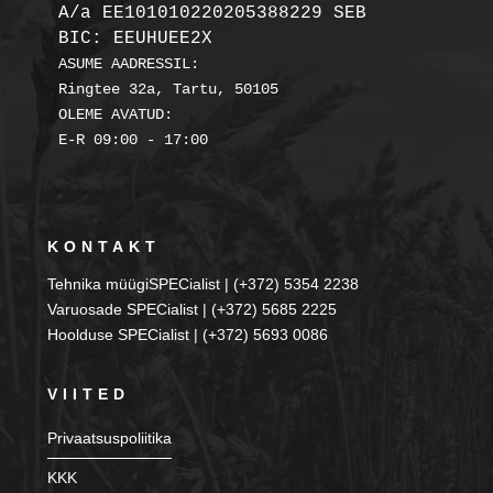
A/a EE101010220205388229 SEB

BIC: EEUHUEE2X
ASUME AADRESSIL:

Ringtee 32a, Tartu, 50105

OLEME AVATUD:

KONTAKT
Tehnika müügiSPECialist | (+372) 5354 2238
Varuosade SPECialist | (+372) 5685 2225
Hoolduse SPECialist | (+372) 5693 0086
VIITED
Privaatsuspoliitika
KKK