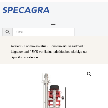
Avaleht
/
Loomakasvatus
/
Sõnnikukäitlusseadmed
/
Lägapumbad
/ EYS vertikalus priešduobės siurblys su
išpurškimo sklende