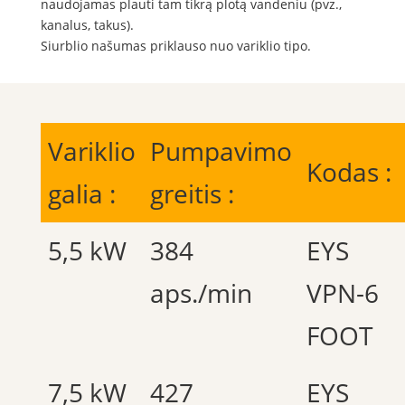
naudojamas plauti tam tikrą plotą vandeniu (pvz.,
kanalus, takus).
Siurblio našumas priklauso nuo variklio tipo.
Variklio
Pumpavimo
Kodas :
galia :
greitis :
5,5 kW
384
EYS
aps./min
VPN-6
FOOT
7,5 kW
427
EYS