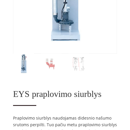
EYS praplovimo siurblys
Praplovimo siurblys naudojamas didesnio našumo
srutoms perpilti. Tuo pačiu metu praplovimo siurblys