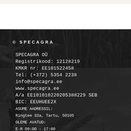
© SPECAGRA
SPECAGRA OÜ
Registrikood: 12128219

KMKR nr: EE101522458
Tel: (+372) 5354 2238

info@specagra.ee

A/a EE101010220205388229 SEB

BIC: EEUHUEE2X
ASUME AADRESSIL:

Ringtee 32a, Tartu, 50105

OLEME AVATUD:
